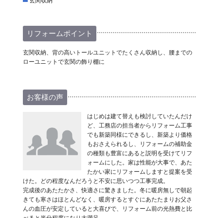
玄関収納
リフォームポイント
玄関収納、背の高いトールユニットでたくさん収納し、腰までの
ローユニットで玄関の飾り棚に
お客様の声
はじめは建て替えも検討していたんだけ
ど、工務店の担当者からリフォーム工事
でも新築同様にできるし、新築より価格
もおさえられるし、リフォームの補助金
の種類も豊富にあると説明を受けてリフ
ォームにした。家は性能が大事で、あた
たかい家にリフォームしますと提案を受
けた。どの程度なんだろうと不安に思いつつ工事完成。
完成後のあたたかさ、快適さに驚きました。冬に暖房無しで朝起
きても寒さはほとんどなく、暖房するとすぐにあたたまりお父さ
んの血圧が安定していると大喜びで、リフォーム前の光熱費と比