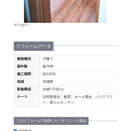
アフター：
リフォームデータ
建物種別
戸建て
築年数
築76年
施工期間
約120日
地域
宮城県
家族構成
夫婦+子供1人
テーマ
古民家再生、耐震、オール電化、バリアフリ
ー、団らんキッチン
このリフォームで採用したパナソニック商品