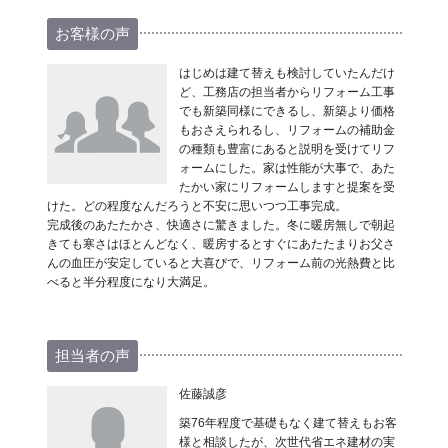
お客様の声
はじめは建て替えも検討していたんだけ
ど、工務店の担当者からリフォーム工事
でも新築同様にできるし、新築より価格
もおさえられるし、リフォームの補助金
の種類も豊富にあると説明を受けてリフ
ォームにした。家は性能が大事で、あた
たかい家にリフォームしますと提案を受
けた。どの程度なんだろうと不安に思いつつ工事完成。
完成後のあたたかさ、快適さに驚きました。冬に暖房無しで朝起
きても寒さはほとんどなく、暖房するとすぐにあたたまりお父さ
んの血圧が安定していると大喜びで、リフォーム前の光熱費と比
べると半分程度になり大満足。
担当者の声
佐藤誠彦
築76年程度で基礎もなく建て替えもお客
様と相談したが、次世代省エネ建材の実