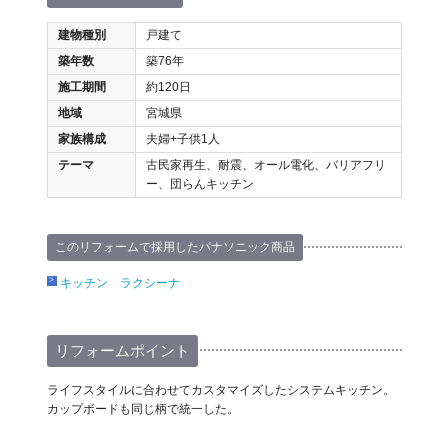
建物種別
戸建て
築年数
築76年
施工期間
約120日
地域
宮城県
家族構成
夫婦+子供1人
テーマ
古民家再生、耐震、オール電化、バリアフリ
ー、団らんキッチン
このリフォームで採用したパナソニック商品
キッチン ラクシーナ
リフォームポイント
ライフスタイルに合わせてカスタマイズしたシステムキッチン。
カップボードも同じ柄で統一した。