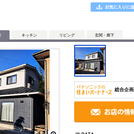
根
キッチン
リビング
玄関・廊下
総合企画