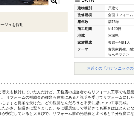
建物種別
戸建て
改修規模
全面リフォーム
築年数
築76年
ュージュを採用
施工期間
約120日
地域
宮城県
家族構成
夫婦+子供1人
テーマ
古民家再生、耐
らんキッチン
お近くの「パナソニックの
て替えも検討していたんだけど、工務店の担当者からリフォーム工事でも新
し、リフォームの補助金の種類も豊富にあると説明を受けてリフォームにし
ムしますと提案を受けた。どの程度なんだろうと不安に思いつつ工事完成。
たたかさ、快適さに驚きました。冬に暖房無しで朝起きても寒さはほとんど
圧が安定していると大喜びで、リフォーム前の光熱費と比べると半分程度に