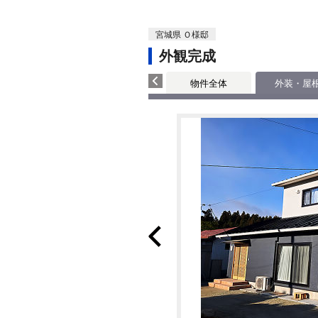
宮城県 Ｏ様邸
外観完成
物件全体
外装・屋