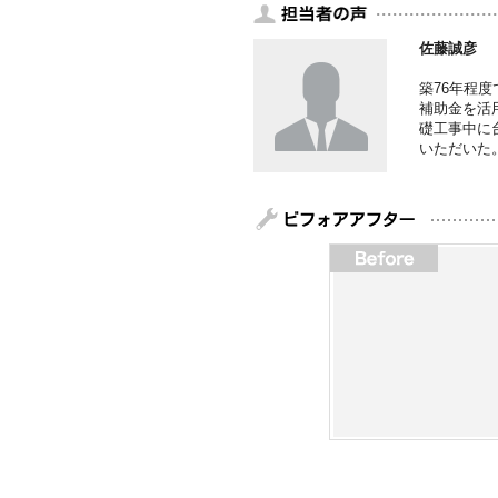
佐藤誠彦
築76年程
補助金を活
礎工事中に
いただいた