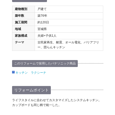
建物種別
戸建て
築年数
築76年
施工期間
約120日
地域
宮城県
家族構成
夫婦+子供1人
テーマ
古民家再生、耐震、オール電化、バリアフリ
ー、団らんキッチン
このリフォームで採用したパナソニック商品
キッチン ラクシーナ
リフォームポイント
ライフスタイルに合わせてカスタマイズしたシステムキッチン。
カップボードも同じ柄で統一した。