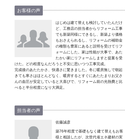
お客様の声
はじめは建て替えも検討していたんだけ
ど、工務店の担当者からリフォーム工事
でも新築同様にできるし、新築より価格
もおさえられるし、リフォームの補助金
の種類も豊富にあると説明を受けてリフ
ォームにした。家は性能が大事で、あた
たかい家にリフォームしますと提案を受
けた。どの程度なんだろうと不安に思いつつ工事完成。
完成後のあたたかさ、快適さに驚きました。冬に暖房無しで朝起
きても寒さはほとんどなく、暖房するとすぐにあたたまりお父さ
んの血圧が安定していると大喜びで、リフォーム前の光熱費と比
べると半分程度になり大満足。
担当者の声
佐藤誠彦
築76年程度で基礎もなく建て替えもお客
様と相談したが、次世代省エネ建材の実