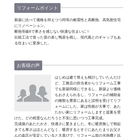
リフォームポイント
新築に比べて価格を抑えつつ同等の耐震性と高断熱、高気密住宅
にリノベーション。
断熱等級6で寒さを感じない快適な住まいに！
伝統工法で造った昔の差し鴨居を残し、現代風とのギャップもあ
る住まいに変身した。
お客様の声
はじめは建て替えも検討していたんだけ
ど、工務店の担当者からリフォーム工事
でも新築同様にできるし、新築より価格
もおさえられるし、リフォームの補助金
の種類も豊富にあると説明を受けてリフ
ォームにした。家は性能が大事で、あた
たかい家にリフォームしますと提案を受
けた。どの程度なんだろうと不安に思いつつ工事完成。
完成後のあたたかさ、快適さに驚きました。冬に暖房無しで朝起
きても寒さはほとんどなく、暖房するとすぐにあたたまりお父さ
んの血圧が安定していると大喜びで、リフォーム前の光熱費と比