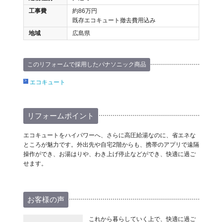
工事費
約86万円
既存エコキュート撤去費用込み
地域
広島県
このリフォームで採用したパナソニック商品
エコキュート
リフォームポイント
エコキュートをハイパワーへ、さらに高圧給湯なのに、省エネな
ところが魅力です。外出先や自宅2階からも、携帯のアプリで遠隔
操作ができ、お湯はりや、わき上げ停止などができ、快適に過ご
せます。
お客様の声
これから暮らしていく上で、快適に過ご