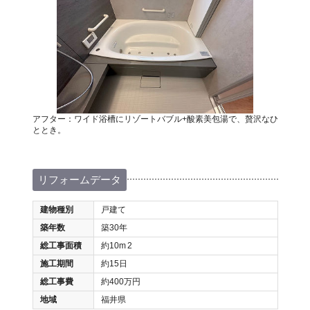
アフター：ワイド浴槽にリゾートバブル+酸素美包湯で、贅沢なひ
ととき。
リフォームデータ
建物種別
戸建て
築年数
築30年
総工事面積
約10m
2
施工期間
約15日
総工事費
約400万円
地域
福井県