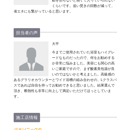
動を切らないと熱くて入っていられない
くらいです。追い焚きの回数が減って、
省エネにも繋がっていると思います。
担当者の声
大平
今までご使用されていた浴室もハイグレ
ードなものだったので、何をお勧めする
か非常に悩みました。美容にも関心の高
いご家庭ですので、まず酸素美包湯が良
いのではないかと考えました。高級感の
あるグラリオカウンターとワイド浴槽の組み合わせの、Lクラスバ
スであれば自信を持ってお勧めできると思いました。結果選んで
頂き、断熱性も非常に向上して満足いただけてほっとしていま
す。
施工店情報