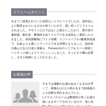
リフォームポイント
今までご使用されていた浴室もハイグレードでしたが、老朽化に
より配管まわりにもガタが来ていたので、思い切ってリフォーム
されました。デザインだけではない上質さにこだわり、壁や床の
素材感、耐久性、断熱性を全てクリアできる浴室をご選択いただ
きました。高気密断熱にワイド浴槽、リゾートバブル+酸素美包湯
で、以前よりも更にリラックスできる空間となりました。脱衣所
の痛んだ出入口扉と床板も、Panasonicのトリプルコート床材と
ベリティス扉によりリフレッシュしました。キュビオス棚も設置
し、タオル収納にもこだわりました。
お客様の声
今までは湯船のお湯がぬるくなるのが早
くて、家族4人が入り終わるまで給湯器の
ふろ自動を切れませんでした。
Lクラスバスルームは断熱性が良くお湯が
熱いままキープされているので、逆に自