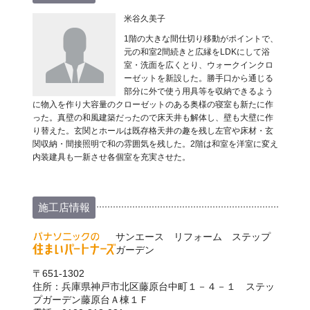
米谷久美子
1階の大きな間仕切り移動がポイントで、
元の和室2間続きと広縁をLDKにして浴
室・洗面を広くとり、ウォークインクロ
ーゼットを新設した。勝手口から通じる
部分に外で使う用具等を収納できるよう
に物入を作り大容量のクローゼットのある奥様の寝室も新たに作
った。真壁の和風建築だったので床天井も解体し、壁も大壁に作
り替えた。玄関とホールは既存格天井の趣を残し左官や床材・玄
関収納・間接照明で和の雰囲気を残した。2階は和室を洋室に変え
内装建具も一新させ各個室を充実させた。
施工店情報
サンエース リフォーム ステップ
ガーデン
〒651-1302
住所：兵庫県神戸市北区藤原台中町１－４－１ ステッ
プガーデン藤原台Ａ棟１Ｆ