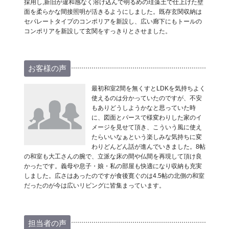
採用し,新旧が違和感なく溶け込んで明るめの珪藻土で仕上げた壁
面を柔らかな間接照明が活きるようにしました。既存玄関収納は
セパレートタイプのコンポリアを新設し、広い廊下にもトールの
コンポリアを新設して玄関をすっきりとさせました。
お客様の声
最初和室2間を無くすとLDKを気持ちよく
使えるのは分かっていたのですが、不安
もありどうしようかなと思っていた時
に、図面とパースで様変わりした家のイ
メージを見せて頂き、こういう風に使え
たらいいなぁという楽しみな気持ちに変
わりどんどん話が進んでいきました。8帖
の和室も大工さんの腕で、立派な床の間や仏間を再現して頂け良
かったです。義母や息子・娘・私の部屋も快適になり収納も充実
しました。広さはあったのですが食後寛ぐのは4.5帖の北側の和室
だったのが今は広いリビングに皆集まっています。
担当者の声