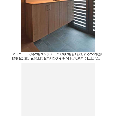
アフター：玄関収納コンポリアに天袋収納も新設し明るめの間接
照明も設置。玄関土間も大判のタイルを貼って豪華に仕上げた。