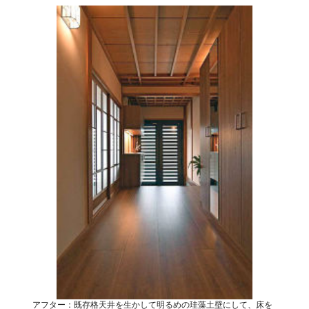
アフター：既存格天井を生かして明るめの珪藻土壁にして、床を