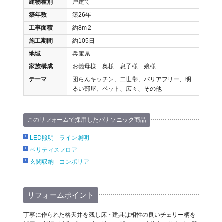
建物種別
戸建て
築年数
築26年
工事面積
約8m
2
施工期間
約105日
地域
兵庫県
家族構成
お義母様 奥様 息子様 娘様
テーマ
団らんキッチン、二世帯、バリアフリー、明
るい部屋、ペット、広々、その他
このリフォームで採用したパナソニック商品
LED照明 ライン照明
ベリティスフロア
玄関収納 コンポリア
リフォームポイント
丁寧に作られた格天井を残し床・建具は相性の良いチェリー柄を