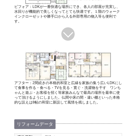
ビフォア：LDKが一番快適な場所にでき、各人の部屋が充実し、
水回りが機能的で美しくなってとても快適です。１階のウォーク
インクローゼットや勝手口から入る外部専用の物入等も便利で
す。
アフター：2間続きの本格的和室と広縁を家族の集う広いLDKにし
て食事を作る・食べる・TVを見る・寛ぐ・洗濯物を干す ワンち
ゃんと遊ぶ・お客様を招く等家族みんなで最高の場所を最幸に使
って頂けるようにしました。仏間や床の間・違い棚といった本格
的な設えは8帖の和室に新設して風情を残しました。
リフォームデータ