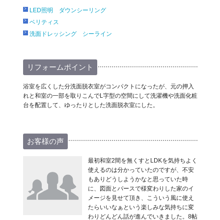
LED照明 ダウンシーリング
ベリティス
洗面ドレッシング シーライン
リフォームポイント
浴室を広くした分洗面脱衣室がコンパクトになったが、元の押入
れと和室の一部を取りこんでL字型の空間にして洗濯機や洗面化粧
台を配置して、ゆったりとした洗面脱衣室にした。
お客様の声
最初和室2間を無くすとLDKを気持ちよく
使えるのは分かっていたのですが、不安
もありどうしようかなと思っていた時
に、図面とパースで様変わりした家のイ
メージを見せて頂き、こういう風に使え
たらいいなぁという楽しみな気持ちに変
わりどんどん話が進んでいきました。8帖