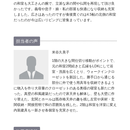
の和室も大工さんの腕で、立派な床の間や仏間を再現して頂け良
かったです。義母や息子・娘・私の部屋も快適になり収納も充実
しました。広さはあったのですが食後寛ぐのは4.5帖の北側の和室
だったのが今は広いリビングに皆集まっています。
担当者の声
米谷久美子
1階の大きな間仕切り移動がポイントで、
元の和室2間続きと広縁をLDKにして浴
室・洗面を広くとり、ウォークインクロ
ーゼットを新設した。勝手口から通じる
部分に外で使う用具等を収納できるよう
に物入を作り大容量のクローゼットのある奥様の寝室も新たに作
った。真壁の和風建築だったので床天井も解体し、壁も大壁に作
り替えた。玄関とホールは既存格天井の趣を残し左官や床材・玄
関収納・間接照明で和の雰囲気を残した。2階は和室を洋室に変え
内装建具も一新させ各個室を充実させた。