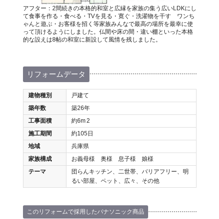
アフター：2間続きの本格的和室と広縁を家族の集う広いLDKにし
て食事を作る・食べる・TVを見る・寛ぐ・洗濯物を干す ワンち
ゃんと遊ぶ・お客様を招く等家族みんなで最高の場所を最幸に使
って頂けるようにしました。仏間や床の間・違い棚といった本格
的な設えは8帖の和室に新設して風情を残しました。
リフォームデータ
建物種別
戸建て
築年数
築26年
工事面積
約6m
2
施工期間
約105日
地域
兵庫県
家族構成
お義母様 奥様 息子様 娘様
テーマ
団らんキッチン、二世帯、バリアフリー、明
るい部屋、ペット、広々、その他
このリフォームで採用したパナソニック商品