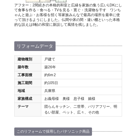
アフター：2間続きの本格的和室と広縁を家族の集う広いLDKにし
て食事を作る・食べる・TVを見る・寛ぐ・洗濯物を干す ワンち
ゃんと遊ぶ・お客様を招く等家族みんなで最高の場所を最幸に使
って頂けるようにしました。仏間や床の間・違い棚といった本格
的な設えは8帖の和室に新設して風情を残しました。
リフォームデータ
建物種別
戸建て
築年数
築26年
工事面積
約6m
2
施工期間
約105日
地域
兵庫県
家族構成
お義母様 奥様 息子様 娘様
テーマ
団らんキッチン、二世帯、バリアフリー、明
るい部屋、ペット、広々、その他
このリフォームで採用したパナソニック商品