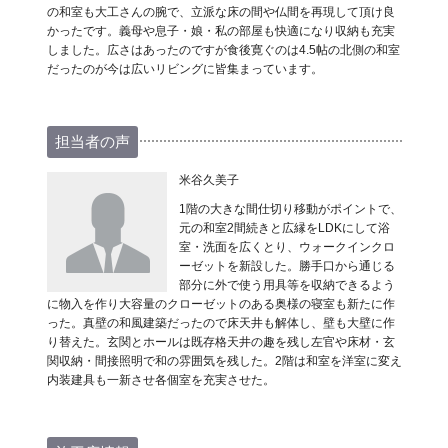
の和室も大工さんの腕で、立派な床の間や仏間を再現して頂け良
かったです。義母や息子・娘・私の部屋も快適になり収納も充実
しました。広さはあったのですが食後寛ぐのは4.5帖の北側の和室
だったのが今は広いリビングに皆集まっています。
担当者の声
米谷久美子
1階の大きな間仕切り移動がポイントで、
元の和室2間続きと広縁をLDKにして浴
室・洗面を広くとり、ウォークインクロ
ーゼットを新設した。勝手口から通じる
部分に外で使う用具等を収納できるよう
に物入を作り大容量のクローゼットのある奥様の寝室も新たに作
った。真壁の和風建築だったので床天井も解体し、壁も大壁に作
り替えた。玄関とホールは既存格天井の趣を残し左官や床材・玄
関収納・間接照明で和の雰囲気を残した。2階は和室を洋室に変え
内装建具も一新させ各個室を充実させた。