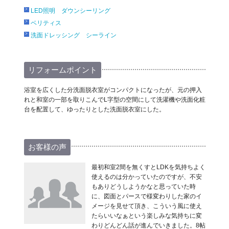
LED照明 ダウンシーリング
ベリティス
洗面ドレッシング シーライン
リフォームポイント
浴室を広くした分洗面脱衣室がコンパクトになったが、元の押入
れと和室の一部を取りこんでL字型の空間にして洗濯機や洗面化粧
台を配置して、ゆったりとした洗面脱衣室にした。
お客様の声
最初和室2間を無くすとLDKを気持ちよく
使えるのは分かっていたのですが、不安
もありどうしようかなと思っていた時
に、図面とパースで様変わりした家のイ
メージを見せて頂き、こういう風に使え
たらいいなぁという楽しみな気持ちに変
わりどんどん話が進んでいきました。8帖