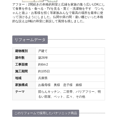
アフター：2間続きの本格的和室と広縁を家族の集う広いLDKにし
て食事を作る・食べる・TVを見る・寛ぐ・洗濯物を干す ワンち
ゃんと遊ぶ・お客様を招く等家族みんなで最高の場所を最幸に使
って頂けるようにしました。仏間や床の間・違い棚といった本格
的な設えは8帖の和室に新設して風情を残しました。
リフォームデータ
建物種別
戸建て
築年数
築26年
工事面積
約6m
2
施工期間
約105日
地域
兵庫県
家族構成
お義母様 奥様 息子様 娘様
テーマ
団らんキッチン、二世帯、バリアフリー、明
るい部屋、ペット、広々、その他
このリフォームで採用したパナソニック商品