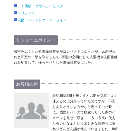
LED照明 ダウンシーリング
ベリティス
洗面ドレッシング シーライン
リフォームポイント
浴室を広くした分洗面脱衣室がコンパクトになったが、元の押入
れと和室の一部を取りこんでL字型の空間にして洗濯機や洗面化粧
台を配置して、ゆったりとした洗面脱衣室にした。
お客様の声
最初和室2間を無くすとLDKを気持ちよく
使えるのは分かっていたのですが、不安
もありどうしようかなと思っていた時
に、図面とパースで様変わりした家のイ
メージを見せて頂き、こういう風に使え
たらいいなぁという楽しみな気持ちに変
わりどんどん話が進んでいきました。8帖