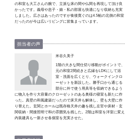
の和室も大工さんの腕で、立派な床の間や仏間を再現して頂け良
かったです。義母や息子・娘・私の部屋も快適になり収納も充実
しました。広さはあったのですが食後寛ぐのは4.5帖の北側の和室
だったのが今は広いリビングに皆集まっています。
担当者の声
米谷久美子
1階の大きな間仕切り移動がポイントで、
元の和室2間続きと広縁をLDKにして浴
室・洗面を広くとり、ウォークインクロ
ーゼットを新設した。勝手口から通じる
部分に外で使う用具等を収納できるよう
に物入を作り大容量のクローゼットのある奥様の寝室も新たに作
った。真壁の和風建築だったので床天井も解体し、壁も大壁に作
り替えた。玄関とホールは既存格天井の趣を残し左官や床材・玄
関収納・間接照明で和の雰囲気を残した。2階は和室を洋室に変え
内装建具も一新させ各個室を充実させた。