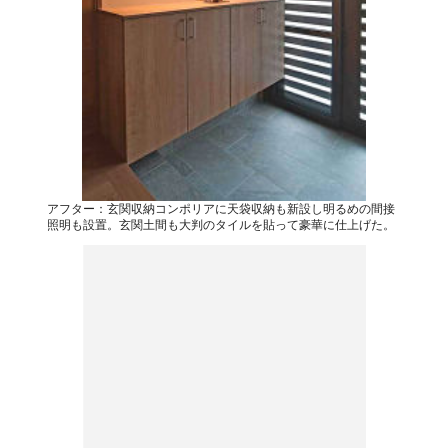
アフター：玄関収納コンポリアに天袋収納も新設し明るめの間接
照明も設置。玄関土間も大判のタイルを貼って豪華に仕上げた。