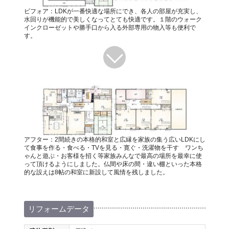
ビフォア：LDKが一番快適な場所にでき、各人の部屋が充実し、
水回りが機能的で美しくなってとても快適です。１階のウォーク
インクローゼットや勝手口から入る外部専用の物入等も便利で
す。
アフター：2間続きの本格的和室と広縁を家族の集う広いLDKにし
て食事を作る・食べる・TVを見る・寛ぐ・洗濯物を干す ワンち
ゃんと遊ぶ・お客様を招く等家族みんなで最高の場所を最幸に使
って頂けるようにしました。仏間や床の間・違い棚といった本格
的な設えは8帖の和室に新設して風情を残しました。
リフォームデータ