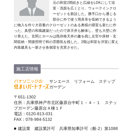
元の和室2間続きと広縁をLDKにして浴
室・洗面を広くとり、ウォークインクロ
ーゼットを新設した。勝手口から通じる
部分に外で使う用具等を収納できるよう
に物入を作り大容量のクローゼットのある奥様の寝室も新たに作
った。真壁の和風建築だったので床天井も解体し、壁も大壁に作
り替えた。玄関とホールは既存格天井の趣を残し左官や床材・玄
関収納・間接照明で和の雰囲気を残した。2階は和室を洋室に変え
内装建具も一新させ各個室を充実させた。
施工店情報
サンエース リフォーム ステップ
ガーデン
〒651-1302
住所：兵庫県神戸市北区藤原台中町１－４－１ ステッ
プガーデン藤原台Ａ棟１Ｆ
電話：0120-813-031
FAX：078-984-5132
建設業 建設業許可 兵庫県知事許可（般-2）第1088