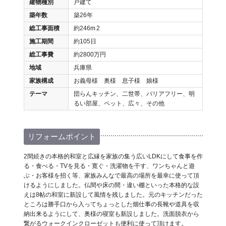
建物種別
戸建て
築年数
築26年
総工事面積
約246m
2
施工期間
約105日
総工事費
約2800万円
地域
兵庫県
家族構成
お義母様 奥様 息子様 娘様
テーマ
団らんキッチン、二世帯、バリアフリー、明
るい部屋、ペット、広々、その他
リフォームポイント
2間続きの本格的和室と広縁を家族の集う広いLDKにして食事を作
る・食べる・TVを見る・寛ぐ・洗濯物を干す、ワンちゃんと遊
ぶ・お客様を招く等、家族みんなで最高の場所を最幸に使って頂
けるようにしました。仏間や床の間・違い棚といった本格的な設
えは8帖の和室に新設して風情を残しました。元のキッチンだった
ところは勝手口から入ってちょっとした畑仕事の長靴や道具を収
納出来るようにして、奥様の寝室も新設しました。洗面脱衣から
繋がるウォークインクローゼットも便利に使って頂けます。