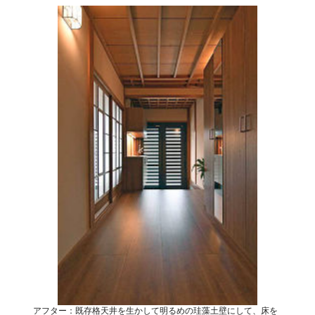
アフター：既存格天井を生かして明るめの珪藻土壁にして、床を