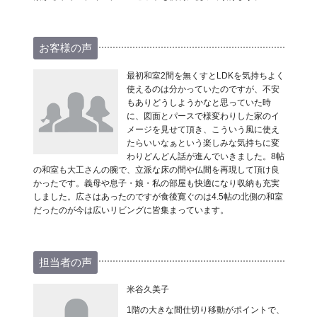
お客様の声
最初和室2間を無くすとLDKを気持ちよく
使えるのは分かっていたのですが、不安
もありどうしようかなと思っていた時
に、図面とパースで様変わりした家のイ
メージを見せて頂き、こういう風に使え
たらいいなぁという楽しみな気持ちに変
わりどんどん話が進んでいきました。8帖
の和室も大工さんの腕で、立派な床の間や仏間を再現して頂け良
かったです。義母や息子・娘・私の部屋も快適になり収納も充実
しました。広さはあったのですが食後寛ぐのは4.5帖の北側の和室
だったのが今は広いリビングに皆集まっています。
担当者の声
米谷久美子
1階の大きな間仕切り移動がポイントで、