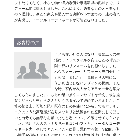
ウトだけでなく、小さな物の収納場所や家電家具の配置まで、リ
フォーム前に計画しました。これにより、必要なものと不要なも
のを選別し、新たな家具を購入する決断を下すまでの一連の流れ
が実現し、トータルコーディネートが可能となりました。
お客様の声
子ども達が社会人になり、夫婦二人の生
活にライフスタイルを変えるため1階と2
階一部のリフォームをお願いしました。
ハウスメーカー、リフォーム専門会社に
も相談しましたが、見積もりの割には、
何か釈然としないデザインの提案。そん
な時、家内が友人からアラカーサを紹介
してもらいました。こちらの思い描くコンセプトを伝え、後は提
案くださった中から選ぶというスタイルで進めていきました。予
算の都合上、可能な限り既存のものを使いながら、でもホテルラ
イクのような高級感がありスッキリと洗練された空間にしてほし
いと自分でも無茶なお願いだなと思いつつ、相談させてもらいま
した。荒川さんのスッキリ見せるコンセプトと、トータルコーデ
ィネート力、そしてところどころに見え隠れする荒川Magic、使
い勝手や収納もきちんと考えてられており想像以上に快適に過ご