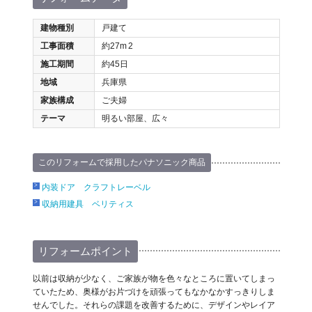
建物種別
戸建て
工事面積
約27m
2
施工期間
約45日
地域
兵庫県
家族構成
ご夫婦
テーマ
明るい部屋、広々
このリフォームで採用したパナソニック商品
内装ドア クラフトレーベル
収納用建具 ベリティス
リフォームポイント
以前は収納が少なく、ご家族が物を色々なところに置いてしまっ
ていたため、奥様がお片づけを頑張ってもなかなかすっきりしま
せんでした。それらの課題を改善するために、デザインやレイア