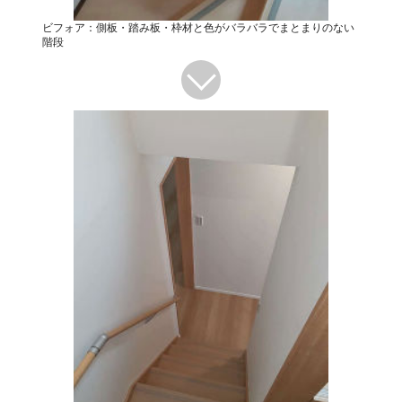
ビフォア：側板・踏み板・枠材と色がバラバラでまとまりのない
階段