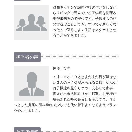
対面キッチンで調理や後片付けをしなが
らリビングで遊んでいる子供達を見守る
事が出来るので安心です。子供達ものび
のび遊ぶことができ、すべてが新しくな
ったので気持ちよく生活をスタートさせ
ることができました。
担当者の声
佐藤 笑理
４才・２才・０才とまだまだ目が離せな
い３人のお子様がおられるＤ様。そんな
お子様達を見守りつつ、安心して家事・
育児が出来る間取りをご提案。お子様が
成長された時の暮らしも考えつつ、ちょ
っとした提案の積み重ねで少しでも使い勝手よくなるようプラン
を心がけました。
施工店情報