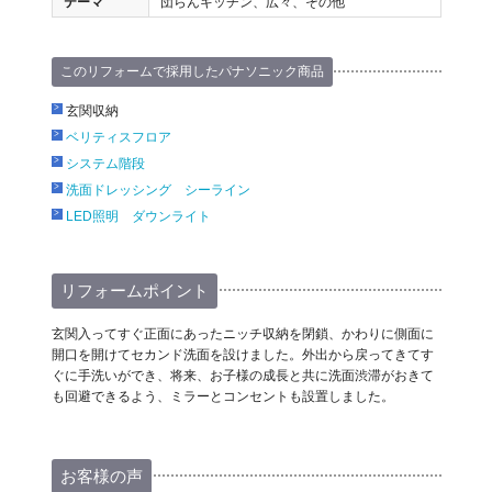
テーマ
団らんキッチン、広々、その他
このリフォームで採用したパナソニック商品
玄関収納
ベリティスフロア
システム階段
洗面ドレッシング シーライン
LED照明 ダウンライト
リフォームポイント
玄関入ってすぐ正面にあったニッチ収納を閉鎖、かわりに側面に
開口を開けてセカンド洗面を設けました。外出から戻ってきてす
ぐに手洗いができ、将来、お子様の成長と共に洗面渋滞がおきて
も回避できるよう、ミラーとコンセントも設置しました。
お客様の声