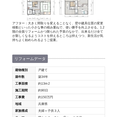
アフター：大きく間取りを変えることなく、壁や建具位置の変更
移動といった小さな事の積み重ねで、使い勝手を向上させる。1.2
階の全面リフォームかつ限られた予算のなかで、出来るだけ全て
が新しくなるようコストを抑えるところは抑えつつ、新生活が気
持ちよく始められるようご提案。
リフォームデータ
建物種別
戸建て
築年数
築34年
工事面積
約13m
2
施工期間
約90日
工事費
約150万円
地域
兵庫県
家族構成
夫婦＋子供３人