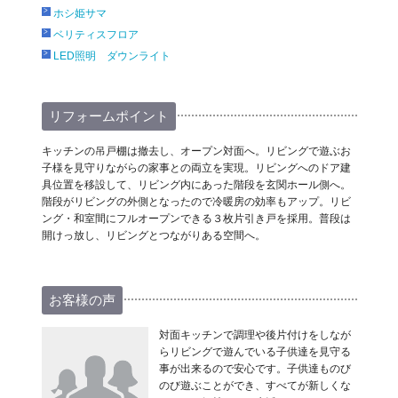
ホシ姫サマ
ベリティスフロア
LED照明 ダウンライト
リフォームポイント
キッチンの吊戸棚は撤去し、オープン対面へ。リビングで遊ぶお
子様を見守りながらの家事との両立を実現。リビングへのドア建
具位置を移設して、リビング内にあった階段を玄関ホール側へ。
階段がリビングの外側となったので冷暖房の効率もアップ。リビ
ング・和室間にフルオープンできる３枚片引き戸を採用。普段は
開けっ放し、リビングとつながりある空間へ。
お客様の声
対面キッチンで調理や後片付けをしなが
らリビングで遊んでいる子供達を見守る
事が出来るので安心です。子供達ものび
のび遊ぶことができ、すべてが新しくな