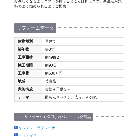
が新しくなるようコストを抑えるところは抑えつつ、新生活が気
持ちよく始められるようご提案。
リフォームデータ
建物種別
戸建て
築年数
築34年
工事面積
約49m
2
施工期間
約90日
工事費
約600万円
地域
兵庫県
家族構成
夫婦＋子供３人
テーマ
団らんキッチン、広々、その他
このリフォームで採用したパナソニック商品
キッチン ラクシーナ
ベリティス