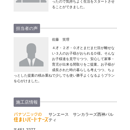
ったので気持ちよく生活をスタートさせ
ることができました。
担当者の声
佐藤 笑理
４才・２才・０才とまだまだ目が離せな
い３人のお子様がおられるＤ様。そんな
お子様達を見守りつつ、安心して家事・
育児が出来る間取りをご提案。お子様が
成長された時の暮らしも考えつつ、ちょ
っとした提案の積み重ねで少しでも使い勝手よくなるようプラン
を心がけました。
施工店情報
サンエース サンカラーズ西神パル
ティ
〒651-2277