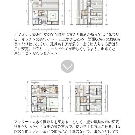
ビフォア：築34年なので全体的に古さと傷みが所々ではじめてい
る。キッチンの奥行が2730と広すぎるため、壁面収納への動線も
長くなり使いにくい。建具もドアが多く、よく出入りする所は引
戸に変更。全面リフォームで全てが新しくなるよう、出来るとこ
ろはコストダウンを図った。
アフター：大きく間取りを変えることなく、壁や建具位置の変更
移動といった小さな事の積み重ねで、使い勝手を向上させる。1.2
階の全面リフォームかつ限られた予算のなかで、出来るだけ全て