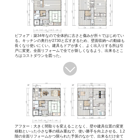
ビフォア：築34年なので全体的に古さと傷みが所々ではじめてい
る。キッチンの奥行が2730と広すぎるため、壁面収納への動線も
長くなり使いにくい。建具もドアが多く、よく出入りする所は引
戸に変更。全面リフォームで全てが新しくなるよう、出来るとこ
ろはコストダウンを図った。
アフター：大きく間取りを変えることなく、壁や建具位置の変更
移動といった小さな事の積み重ねで、使い勝手を向上させる。1.2
階の全面リフォームかつ限られた予算のなかで、出来るだけ全て