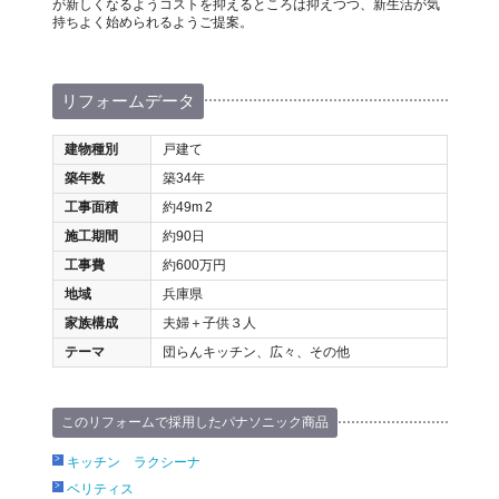
が新しくなるようコストを抑えるところは抑えつつ、新生活が気
持ちよく始められるようご提案。
リフォームデータ
建物種別
戸建て
築年数
築34年
工事面積
約49m
2
施工期間
約90日
工事費
約600万円
地域
兵庫県
家族構成
夫婦＋子供３人
テーマ
団らんキッチン、広々、その他
このリフォームで採用したパナソニック商品
キッチン ラクシーナ
ベリティス