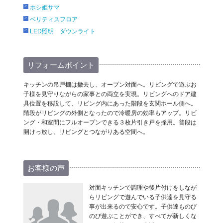
ホシ姫サマ
ベリティスフロア
LED照明 ダウンライト
リフォームポイント
キッチンの吊戸棚は撤去し、オープン対面へ。リビングで遊ぶお
子様を見守りながらの家事との両立を実現。リビングへのドア建
具位置を移設して、リビング内にあった階段を玄関ホール側へ。
階段がリビングの外側となったので冷暖房の効率もアップ。リビ
ング・和室間にフルオープンできる３枚片引き戸を採用。普段は
開けっ放し、リビングとつながりある空間へ。
お客様の声
対面キッチンで調理や後片付けをしなが
らリビングで遊んでいる子供達を見守る
事が出来るので安心です。子供達ものび
のび遊ぶことができ、すべてが新しくな