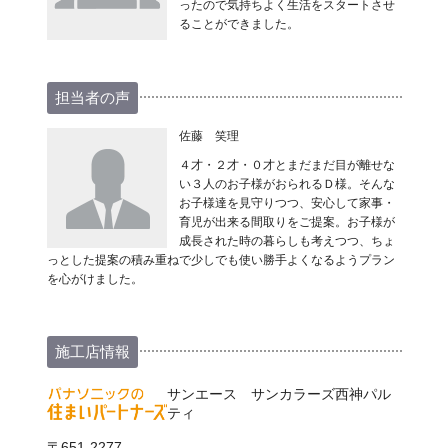
ったので気持ちよく生活をスタートさせ
ることができました。
担当者の声
佐藤 笑理
４才・２才・０才とまだまだ目が離せな
い３人のお子様がおられるＤ様。そんな
お子様達を見守りつつ、安心して家事・
育児が出来る間取りをご提案。お子様が
成長された時の暮らしも考えつつ、ちょ
っとした提案の積み重ねで少しでも使い勝手よくなるようプラン
を心がけました。
施工店情報
サンエース サンカラーズ西神パル
ティ
〒651-2277