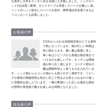
を造作し天井をスッキリ見せる様に工夫致しました。シングルベ
ッド2台設置ご要望。サイドテーブル等置くスペースが難しい為、
ベッドのヘッド部分にスペースを造作。携帯電話等充電できるよ
うコンセントも設置しました。
お客様の声
2方向から入れる洗面脱衣室がとても便利
で気に入っています。朝の忙しい時間は
特に助かります。暑い夏は風通し良く、
寒い冬はリビングから直接お風呂場まで
いけるのも嬉しいです。キッチンは開放
感が有り広く感じます。コーナー部分の
棚は調味料等よく使うものを入れていま
す。シンク側からもコンロ側からも取りやすく便利です。リビン
グや寝室の間接照明も気分に応じて明るさを変えられるので違っ
た雰囲気を楽しんでいます。一番の希望だった広いお風呂も調光
の照明や美泡湯で癒され楽しみな時間となりました。
担当者の声