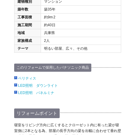
建物種別
マンション
築年数
築35年
工事面積
約9m
2
施工期間
約40日
地域
兵庫県
家族構成
2人
テーマ
明るい部屋、広々、その他
このリフォームで採用したパナソニック商品
ベリティス
LED照明 ダウンライト
LED照明 パネルミナ
リフォームポイント
寝室をリビング方向に広くするとクローゼット内に有った梁が寝
室側に2本となる為、部屋の長手方向の梁を出幅に合わせて垂れ壁