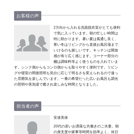
お客様の声
2方向から入れる洗面脱衣室がとても便利
で気に入っています。朝の忙しい時間は
特に助かります。暑い夏は風通し良く、
寒い冬はリビングから直接お風呂場まで
いけるのも嬉しいです。キッチンは開放
感が有り広く感じます。コーナー部分の
棚は調味料等よく使うものを入れていま
す。シンク側からもコンロ側からも取りやすく便利です。リビン
グや寝室の間接照明も気分に応じて明るさを変えられるので違っ
た雰囲気を楽しんでいます。一番の希望だった広いお風呂も調光
の照明や美泡湯で癒され楽しみな時間となりました。
担当者の声
安達美保
20代の若いお洒落な共働きのご夫妻。朝
の身支度や家事等時間を効率よく、休日