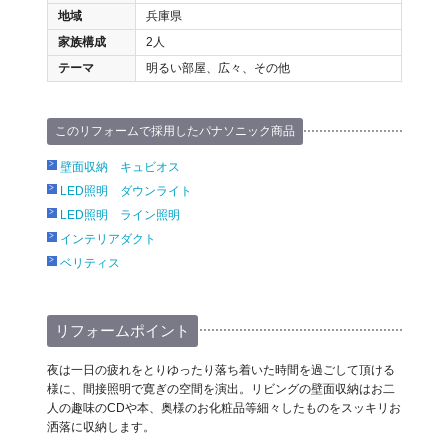
地域
兵庫県
家族構成
2人
テーマ
明るい部屋、広々、その他
このリフォームで採用したパナソニック商品
壁面収納 キュビオス
LED照明 ダウンライト
LED照明 ライン照明
インテリアダクト
ベリティス
リフォームポイント
夜は一日の疲れをとりゆったり落ち着いた時間を過ごして頂ける
様に、間接照明で寛ぎの空間を演出。リビングの壁面収納はお二
人の趣味のCDや本、奥様のお化粧品等細々したものをスッキリお
洒落に収納します。