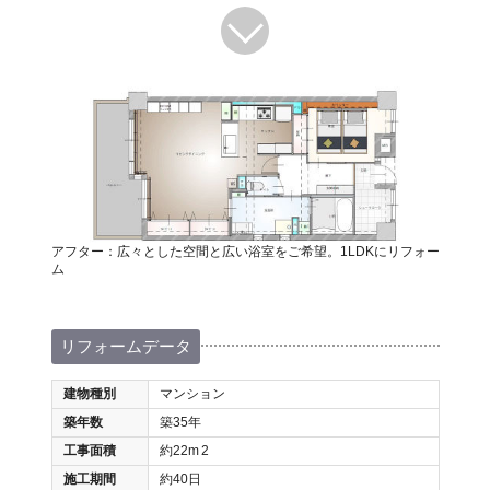
アフター：広々とした空間と広い浴室をご希望。1LDKにリフォー
ム
リフォームデータ
建物種別
マンション
築年数
築35年
工事面積
約22m
2
施工期間
約40日