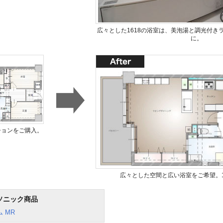
広々とした1618の浴室は、美泡湯と調光付き
に。
ションをご購入。
広々とした空間と広い浴室をご希望。1
ソニック商品
 MR