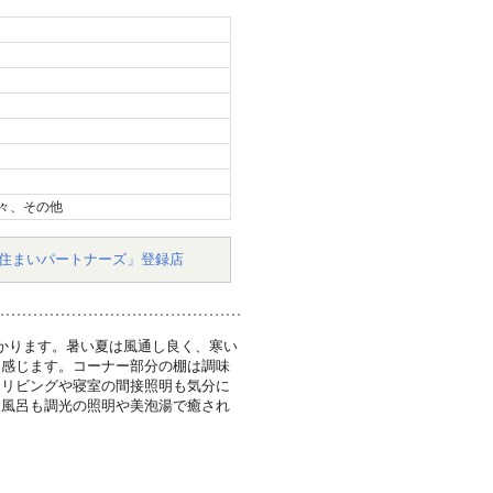
々、その他
住まいパートナーズ」登録店
かります。暑い夏は風通し良く、寒い
く感じます。コーナー部分の棚は調味
。リビングや寝室の間接照明も気分に
お風呂も調光の照明や美泡湯で癒され