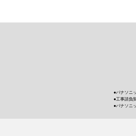
●パナソニ
●工事請負
●パナソニ