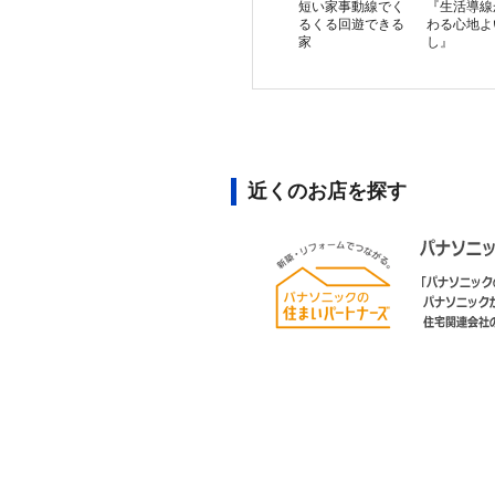
短い家事動線でく
『生活導線
るくる回遊できる
わる心地よ
家
し』
近くのお店を探す