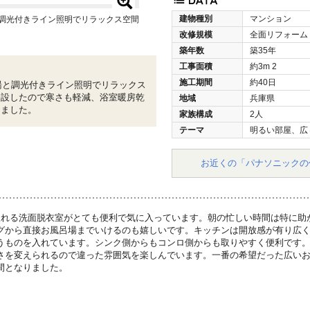
建物種別
マンション
と調光付きライン照明でリラックス空間
改修規模
全面リフォーム
築年数
築35年
工事面積
約3m
2
施工期間
約40日
泡湯と調光付きライン照明でリラックス
移設したので寒さも軽減、浴室暖房乾
地域
兵庫県
りました。
家族構成
2人
テーマ
明るい部屋、広
お近くの「パナソニックの
入れる洗面脱衣室がとても便利で気に入っています。朝の忙しい時間は特に助
グから直接お風呂場までいけるのも嬉しいです。キッチンは開放感が有り広
うものを入れています。シンク側からもコンロ側からも取りやすく便利です
さを変えられるので違った雰囲気を楽しんでいます。一番の希望だった広い
間となりました。