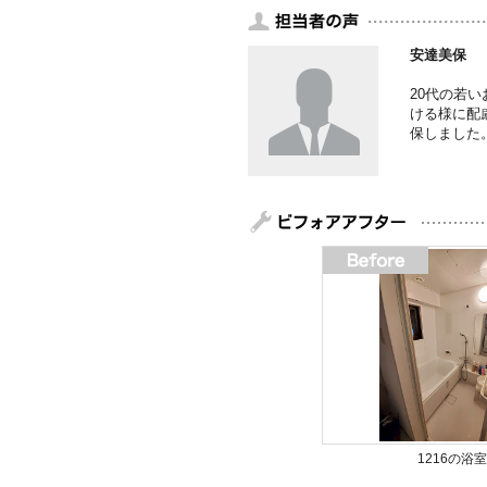
安達美保
20代の若
ける様に配
保しました
1216の浴室