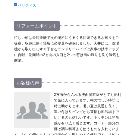
ベリティス
リフォームポイント
忙しい朝は最短距離で次の場所にくるくる回遊できる水廻りをご
提案。収納は使う場所に必要量を確保しました。天井には、洗濯
機から取り出しすぐ干せるランドリーパイプは家事の効率アップ
に貢献。洗面所の2方向の入口と2つの窓は風の通りも良く湿気も
解消。
お客様の声
2方向から入れる洗面脱衣室がとても便利
で気に入っています。朝の忙しい時間は
特に助かります。暑い夏は風通し良く、
寒い冬はリビングから直接お風呂場まで
いけるのも嬉しいです。キッチンは開放
感が有り広く感じます。コーナー部分の
棚は調味料等よく使うものを入れていま
す。シンク側からもコンロ側からも取りやすく便利です。リビン