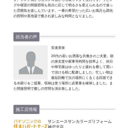
グや寝室の間接照明も気分に応じて明るさを変えられるので違っ
た雰囲気を楽しんでいます。一番の希望だった広いお風呂も調光
の照明や美泡湯で癒され楽しみな時間となりました。
担当者の声
安達美保
20代の若いお洒落な共働きのご夫妻。朝
の身支度や家事等時間を効率よく、休日
や帰宅後はゆったりと疲れを癒して寛い
で頂ける様に配慮しました。忙しい朝は
最短距離で次の場所にくるくる回遊でき
る水廻りをご提案。収納は使う場所に必要量を確保しました。ま
た間接照明で癒しの空間を演出致しました。
施工店情報
サンエースサンカラーズリフォーム
神戸北店