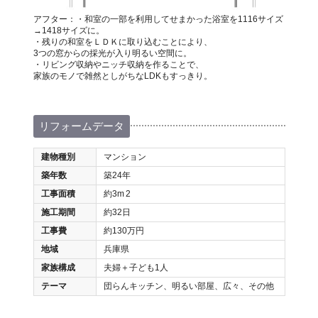
アフター：・和室の一部を利用してせまかった浴室を1116サイズ
→1418サイズに。
・残りの和室をＬＤＫに取り込むことにより、
3つの窓からの採光が入り明るい空間に。
・リビング収納やニッチ収納を作ることで、
家族のモノで雑然としがちなLDKもすっきり。
リフォームデータ
建物種別
マンション
築年数
築24年
工事面積
約3m
2
施工期間
約32日
工事費
約130万円
地域
兵庫県
家族構成
夫婦＋子ども1人
テーマ
団らんキッチン、明るい部屋、広々、その他