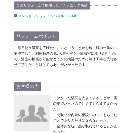
このリフォームで採用したパナソニック商品
マンションリフォームバスルーム MR
リフォームポイント
「毎日使う浴室を広げたい。」ということがお施主様の一番のご
要望でした。利用頻度の低い6畳和室を一部浴室に取り込む計画
で、浴室の拡張が可能かどうかの検証のために解体工事を先行さ
せて頂けたことはとてもありがたかったです。
お客様の声
・狭かった浴室を大きくすることが一番
の要望だったので叶えてもらえてよかっ
た。
・間取りや内装の相談にのってもらった
ことでありきたりにならなかった。
・全体的な統一感が取れていることがよ
かった。