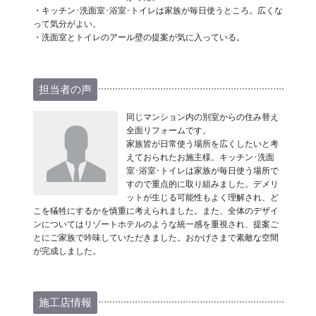
・キッチン･洗面室･浴室･トイレは家族が毎日使うところ。広くな
って気分がよい。
・洗面室とトイレのアール壁の提案が気に入っている。
担当者の声
同じマンション内の別室からの住み替え
全面リフォームです。
家族皆が日常使う場所を広くしたいと考
えておられたお施主様。キッチン･洗面
室･浴室･トイレは家族が毎日使う場所で
すので重点的に取り組みました。デメリ
ットが生じる可能性もよく理解され、ど
こを犠牲にするかを慎重に考えられました。また、全体のデザイ
ンについてはリゾートホテルのような統一感を重視され、提案ご
とにご家族で吟味していただきました。おかげさまで素敵な空間
が完成しました。
施工店情報