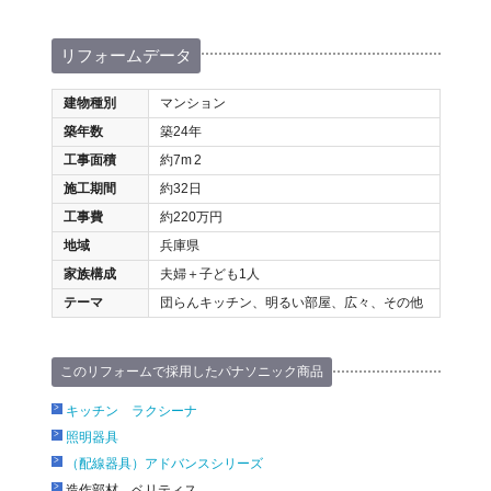
リフォームデータ
建物種別
マンション
築年数
築24年
工事面積
約7m
2
施工期間
約32日
工事費
約220万円
地域
兵庫県
家族構成
夫婦＋子ども1人
テーマ
団らんキッチン、明るい部屋、広々、その他
このリフォームで採用したパナソニック商品
キッチン ラクシーナ
照明器具
（配線器具）アドバンスシリーズ
造作部材 ベリティス