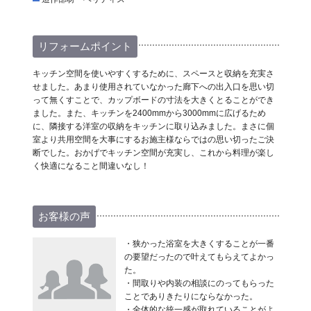
リフォームポイント
キッチン空間を使いやすくするために、スペースと収納を充実さ
せました。あまり使用されていなかった廊下への出入口を思い切
って無くすことで、カップボードの寸法を大きくとることができ
ました。また、キッチンを2400mmから3000mmに広げるため
に、隣接する洋室の収納をキッチンに取り込みました。まさに個
室より共用空間を大事にするお施主様ならではの思い切ったご決
断でした。おかげでキッチン空間が充実し、これから料理が楽し
く快適になること間違いなし！
お客様の声
・狭かった浴室を大きくすることが一番
の要望だったので叶えてもらえてよかっ
た。
・間取りや内装の相談にのってもらった
ことでありきたりにならなかった。
・全体的な統一感が取れていることがよ