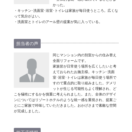
かった。
・キッチン･洗面室･浴室･トイレは家族が毎日使うところ。広くな
って気分がよい。
・洗面室とトイレのアール壁の提案が気に入っている。
担当者の声
同じマンション内の別室からの住み替え
全面リフォームです。
家族皆が日常使う場所を広くしたいと考
えておられたお施主様。キッチン･洗面
室･浴室･トイレは家族が毎日使う場所で
すので重点的に取り組みました。デメリ
ットが生じる可能性もよく理解され、ど
こを犠牲にするかを慎重に考えられました。また、全体のデザイ
ンについてはリゾートホテルのような統一感を重視され、提案ご
とにご家族で吟味していただきました。おかげさまで素敵な空間
が完成しました。