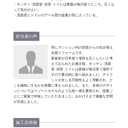
・キッチン･洗面室･浴室･トイレは家族が毎日使うところ。広くな
って気分がよい。
・洗面室とトイレのアール壁の提案が気に入っている。
担当者の声
同じマンション内の別室からの住み替え
全面リフォームです。
家族皆が日常使う場所を広くしたいと考
えておられたお施主様。キッチン･洗面
室･浴室･トイレは家族が毎日使う場所で
すので重点的に取り組みました。デメリ
ットが生じる可能性もよく理解され、ど
こを犠牲にするかを慎重に考えられました。また、全体のデザイ
ンについてはリゾートホテルのような統一感を重視され、提案ご
とにご家族で吟味していただきました。おかげさまで素敵な空間
が完成しました。
施工店情報