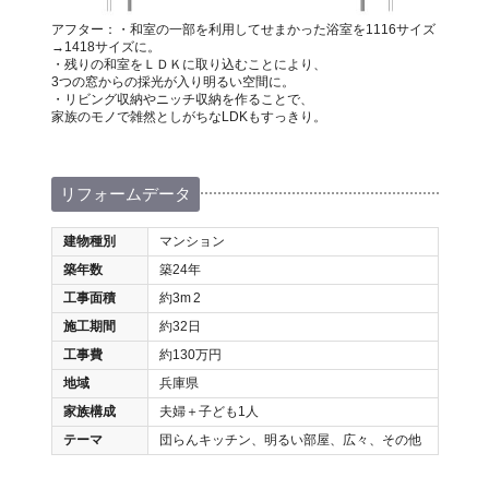
アフター：・和室の一部を利用してせまかった浴室を1116サイズ
→1418サイズに。
・残りの和室をＬＤＫに取り込むことにより、
3つの窓からの採光が入り明るい空間に。
・リビング収納やニッチ収納を作ることで、
家族のモノで雑然としがちなLDKもすっきり。
リフォームデータ
建物種別
マンション
築年数
築24年
工事面積
約3m
2
施工期間
約32日
工事費
約130万円
地域
兵庫県
家族構成
夫婦＋子ども1人
テーマ
団らんキッチン、明るい部屋、広々、その他