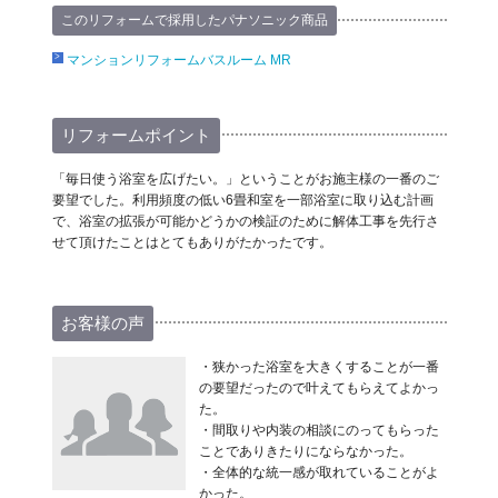
このリフォームで採用したパナソニック商品
マンションリフォームバスルーム MR
リフォームポイント
「毎日使う浴室を広げたい。」ということがお施主様の一番のご
要望でした。利用頻度の低い6畳和室を一部浴室に取り込む計画
で、浴室の拡張が可能かどうかの検証のために解体工事を先行さ
せて頂けたことはとてもありがたかったです。
お客様の声
・狭かった浴室を大きくすることが一番
の要望だったので叶えてもらえてよかっ
た。
・間取りや内装の相談にのってもらった
ことでありきたりにならなかった。
・全体的な統一感が取れていることがよ
かった。