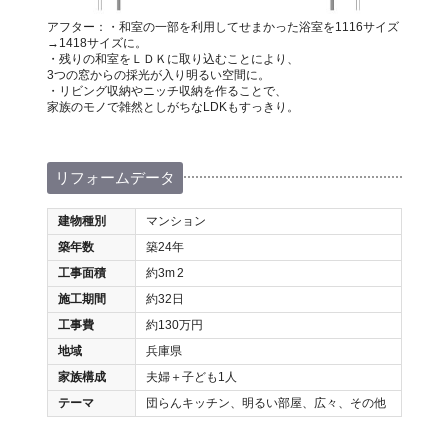
アフター：・和室の一部を利用してせまかった浴室を1116サイズ
→1418サイズに。
・残りの和室をＬＤＫに取り込むことにより、
3つの窓からの採光が入り明るい空間に。
・リビング収納やニッチ収納を作ることで、
家族のモノで雑然としがちなLDKもすっきり。
リフォームデータ
建物種別
マンション
築年数
築24年
工事面積
約3m
2
施工期間
約32日
工事費
約130万円
地域
兵庫県
家族構成
夫婦＋子ども1人
テーマ
団らんキッチン、明るい部屋、広々、その他