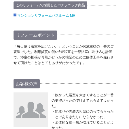
このリフォームで採用したパナソニック商品
マンションリフォームバスルーム MR
リフォームポイント
「毎日使う浴室を広げたい。」ということがお施主様の一番のご
要望でした。利用頻度の低い6畳和室を一部浴室に取り込む計画
で、浴室の拡張が可能かどうかの検証のために解体工事を先行さ
せて頂けたことはとてもありがたかったです。
お客様の声
・狭かった浴室を大きくすることが一番
の要望だったので叶えてもらえてよかっ
た。
・間取りや内装の相談にのってもらった
ことでありきたりにならなかった。
・全体的な統一感が取れていることがよ
かった。