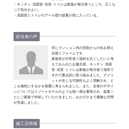
・キッチン･洗面室･浴室･トイレは家族が毎日使うところ。広くな
って気分がよい。
・洗面室とトイレのアール壁の提案が気に入っている。
担当者の声
同じマンション内の別室からの住み替え
全面リフォームです。
家族皆が日常使う場所を広くしたいと考
えておられたお施主様。キッチン･洗面
室･浴室･トイレは家族が毎日使う場所で
すので重点的に取り組みました。デメリ
ットが生じる可能性もよく理解され、ど
こを犠牲にするかを慎重に考えられました。また、全体のデザイ
ンについてはリゾートホテルのような統一感を重視され、提案ご
とにご家族で吟味していただきました。おかげさまで素敵な空間
が完成しました。
施工店情報