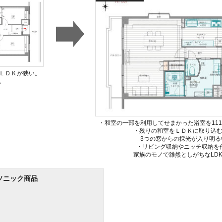
ＬＤＫが狭い。
。
・和室の一部を利用してせまかった浴室を111
・残りの和室をＬＤＫに取り込
3つの窓からの採光が入り明る
・リビング収納やニッチ収納を
家族のモノで雑然としがちなLD
ソニック商品