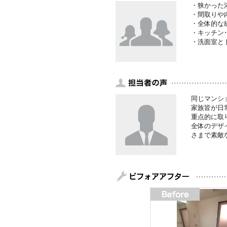
・狭かった
・間取りや
・全体的な
・キッチン
・洗面室と
同じマンシ
家族皆が日
重点的に取
全体のデザ
さまで素敵