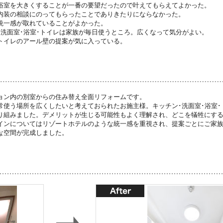
浴室を大きくすることが一番の要望だったので叶えてもらえてよかった。
内装の相談にのってもらったことでありきたりにならなかった。
統一感が取れていることがよかった。
･洗面室･浴室･トイレは家族が毎日使うところ。広くなって気分がよい。
トイレのアール壁の提案が気に入っている。
ョン内の別室からの住み替え全面リフォームです。
常使う場所を広くしたいと考えておられたお施主様。キッチン･洗面室･浴室
り組みました。デメリットが生じる可能性もよく理解され、どこを犠牲にす
インについてはリゾートホテルのような統一感を重視され、提案ごとにご家
な空間が完成しました。