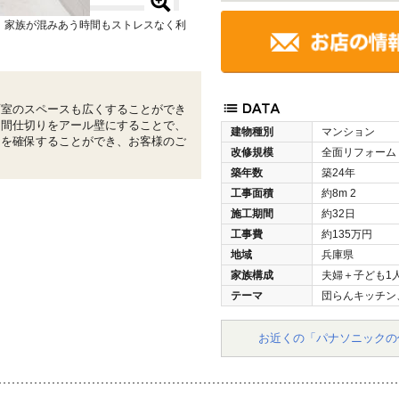
！家族が混みあう時間もストレスなく利
面室のスペースも広くすることができ
レ間仕切りをアール壁にすることで、
建物種別
マンション
間を確保することができ、お客様のご
改修規模
全面リフォーム
。
築年数
築24年
工事面積
約8m
2
施工期間
約32日
工事費
約135万円
地域
兵庫県
家族構成
夫婦＋子ども1
テーマ
団らんキッチン
お近くの「パナソニックの