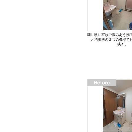
朝に晩に家族で混みあう洗
と洗濯機の２つの機能で
狭々。