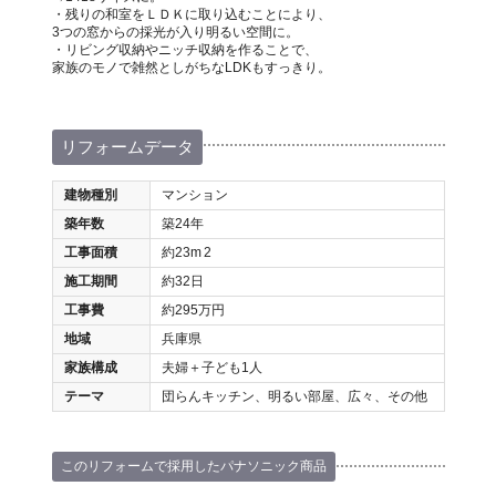
・残りの和室をＬＤＫに取り込むことにより、
3つの窓からの採光が入り明るい空間に。
・リビング収納やニッチ収納を作ることで、
家族のモノで雑然としがちなLDKもすっきり。
リフォームデータ
建物種別
マンション
築年数
築24年
工事面積
約23m
2
施工期間
約32日
工事費
約295万円
地域
兵庫県
家族構成
夫婦＋子ども1人
テーマ
団らんキッチン、明るい部屋、広々、その他
このリフォームで採用したパナソニック商品