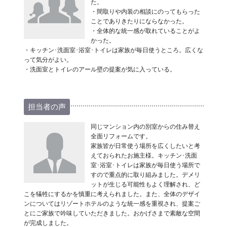
た。
・間取りや内装の相談にのってもらった
ことでありきたりにならなかった。
・全体的な統一感が取れていることがよ
かった。
・キッチン･洗面室･浴室･トイレは家族が毎日使うところ。広くな
って気分がよい。
・洗面室とトイレのアール壁の提案が気に入っている。
担当者の声
同じマンション内の別室からの住み替え
全面リフォームです。
家族皆が日常使う場所を広くしたいと考
えておられたお施主様。キッチン･洗面
室･浴室･トイレは家族が毎日使う場所で
すので重点的に取り組みました。デメリ
ットが生じる可能性もよく理解され、ど
こを犠牲にするかを慎重に考えられました。また、全体のデザイ
ンについてはリゾートホテルのような統一感を重視され、提案ご
とにご家族で吟味していただきました。おかげさまで素敵な空間
が完成しました。