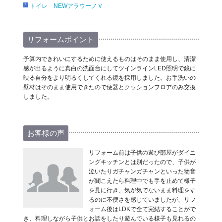
トイレ NEWアラウーノＶ
リフォームポイント
予算内できれいにするために使えるものはそのまま使用し、清潔
感が出るように真白の洗面台にしてツインラインLED照明で鏡に
映る自分をより明るくしてくれる鏡を採用しました。お手洗いの
壁材はそのまま使用できたので便器とクッションフロアのみ交換
しました。
お客様の声
リフォーム前は子供の遊び部屋がダイニ
ングキッチンとは別だったので、子供が
泣いたりガチャンガチャンといった物音
が聞こえたら料理中でも手を止めて様子
を見に行き、気が気でないまま料理をす
るのに不便さを感じていましたが、リフ
ォーム後はLDKで全て完結することがで
き、料理しながら子供とお話をしたり遊んでいる様子も見れるの