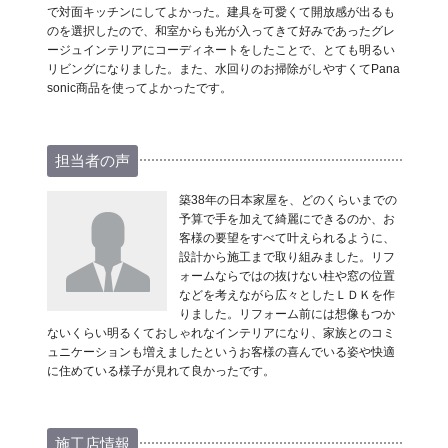
で対面キッチンにしてよかった。建具を可愛くて開放感が出るも
のを選択したので、和室からも光が入ってきて好みであったグレ
ージュインテリアにコーディネートをしたことで、とても明るい
リビングになりました。また、水回りのお掃除がしやすくてPana
sonic商品を使ってよかったです。
担当者の声
築38年の日本家屋を、どのくらいまでの
予算で手を加えて綺麗にできるのか、お
客様の要望をすべて叶えられるように、
設計から施工まで取り組みました。リフ
ォームならではの抜けない柱や窓の位置
などを考えながら広々としたＬＤＫを作
りました。リフォーム前には想像もつか
ないくらい明るくておしゃれなインテリアになり、家族とのコミ
ュニケーションも増えましたというお客様の喜んでいる姿や快適
に住めている様子が見れて良かったです。
施工店情報