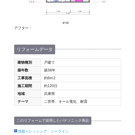
アフター：
リフォームデータ
建物種別
戸建て
築年数
築38年
工事面積
約6m
2
施工期間
約120日
地域
兵庫県
テーマ
二世帯、オール電化、耐震
このリフォームで採用したパナソニック商品
洗面ドレッシング シーライン