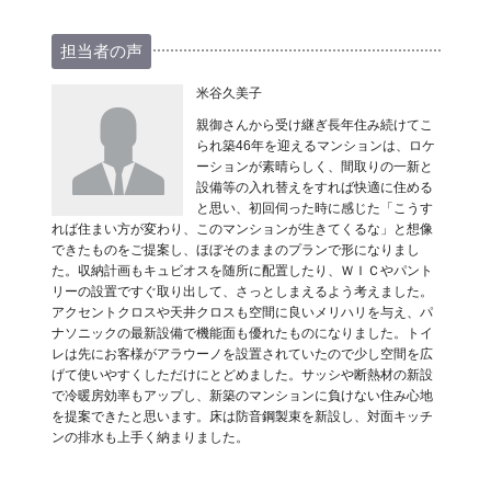
担当者の声
米谷久美子
親御さんから受け継ぎ長年住み続けてこ
られ築46年を迎えるマンションは、ロケ
ーションが素晴らしく、間取りの一新と
設備等の入れ替えをすれば快適に住める
と思い、初回伺った時に感じた「こうす
れば住まい方が変わり、このマンションが生きてくるな」と想像
できたものをご提案し、ほぼそのままのプランで形になりまし
た。収納計画もキュビオスを随所に配置したり、ＷＩＣやパント
リーの設置ですぐ取り出して、さっとしまえるよう考えました。
アクセントクロスや天井クロスも空間に良いメリハリを与え、パ
ナソニックの最新設備で機能面も優れたものになりました。トイ
レは先にお客様がアラウーノを設置されていたので少し空間を広
げて使いやすくしただけにとどめました。サッシや断熱材の新設
で冷暖房効率もアップし、新築のマンションに負けない住み心地
を提案できたと思います。床は防音鋼製束を新設し、対面キッチ
ンの排水も上手く納まりました。