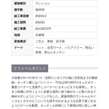
建物種別
マンション
築年数
築46年
総工事面積
約63m
2
施工期間
約60日
総工事費
約1280万円
地域
兵庫県
家族構成
ご主人 奥様 息子様
テーマ
ペット、在宅ワーク、バリアフリー、明るい
部屋、団らんキッチン
リフォームポイント
大容量のｳｫｰｸｲﾝｸﾛｰｾﾞｯﾄ・玄関コンポリアの他に天井高までの靴収
納・キッチン横にはパントリー・TV台はW=2607のキュビオス・
書斎コーナーと洗濯干しコーナーにもキュビオスを採用し、すっ
きり綺麗に片付くように必要な場所に使う物がさっと取り出せて
納めやすいようにゾーニングをした。家族同然のワンちゃんやイ
ンコもＬＤＫのどこにいても様子がわかるような位置で過ごせる
ようにゲージを配置。キッチンも対面にして夜間が特に美しい神