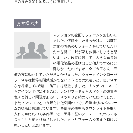
戸の景色を楽しめるように設置した。
お客様の声
マンションの全面リフォームをお願いし
ました。依頼をしたきっかけは、以前に
実家の内装のリフォームをしていただい
たのを見て、我が家もお願いしようと思
いました。改装に際して、大きな家具類
や電化製品の運び出しは個人でするには
難しかったのですが、全て大工さん、設
備の方に動かしていただき助かりました。ウォークインクローゼ
ットや各種棚等も閉鎖感がでないようにとの気遣いと、使いやす
さを考慮しての設計・施工には感激しました。キッチンについて
もアイランド型にするのに、レンジフードからのダクトの設置等
色々と難しい問題がある中、スッキリと納めていただけました。
またマンションという限られた空間の中で、希望通りのバスルー
ムの拡張は感謝しています。各部屋の照明もダウンライトを取り
入れて頂けたので各部屋ごとに天井・壁のクロスにこだわっても
スッキリと納まり満足しました。またリフォームを考えた時はお
願いしたいと思います。