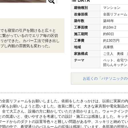
建物種別
マンション
改修規模
全面リフォーム
築年数
築46年
工事面積
約10m
2
トでも寝室の引戸を開けると広々と
施工期間
約60日
に繋がっているのでエリア毎の区切
ハリができた。カバー工法で掃き出し
工事費
約130万円
ップし内観の雰囲気も変わった。
地域
兵庫県
家族構成
ご主人 奥様 
テーマ
ペット、在宅ワ
団らんキッチン
お近くの「パナソニックの
の全面リフォームをお願いしました。依頼をしたきっかけは、以前に実家の
が家もお願いしようと思いました。改装に際して、大きな家具類や電化製品
、全て大工さん、設備の方に動かしていただき助かりました。ウォークイン
との気遣いと、使いやすさを考慮しての設計・施工には感激しました。キッ
フードからのダクトの設置等色々と難しい問題がある中、スッキリと納めて
空間の中で、希望通りのバスルームの拡張は感謝しています。各部屋の照明