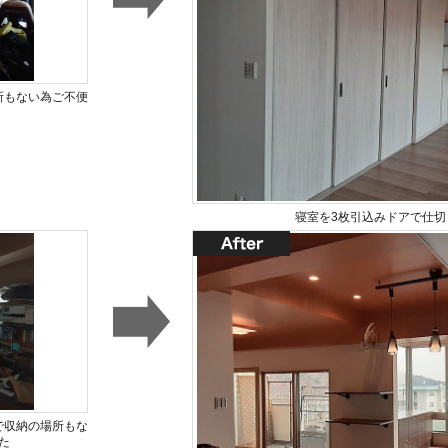
所もない為ご不便
寝室を3枚引込みドアで仕切
で収納の場所もな
た