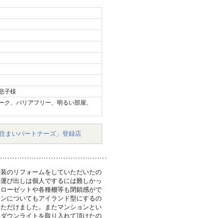
息子様
ーク、バリアフリー、明るい部屋、
住まいパートナーズ」登録店
内装のリフォームをしていただいたの
の運び出しは個人でするには難しかっ
クローゼットや各種棚等も閉鎖感がで
チンについてもアイランド型にするの
いただけました。またマンションとい
もダウンライトを取り入れて頂けたの