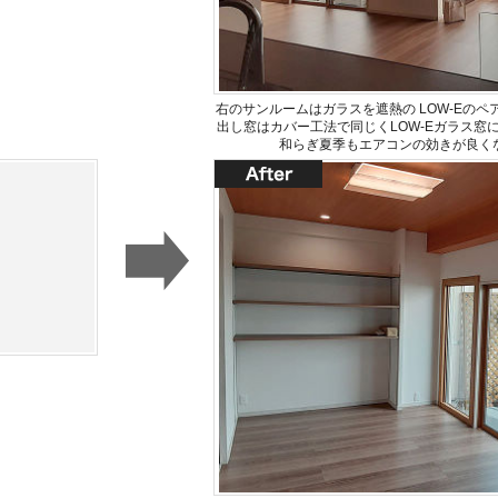
右のサンルームはガラスを遮熱の LOW-Eの
出し窓はカバー工法で同じくLOW-Eガラス窓
和らぎ夏季もエアコンの効きが良く