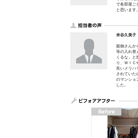
で各部屋ご
と思います
米谷久美子
親御さんか
等の入れ替
くるな」と
り、ＷＩＣ
良いメリハ
されていた
のマンショ
した。