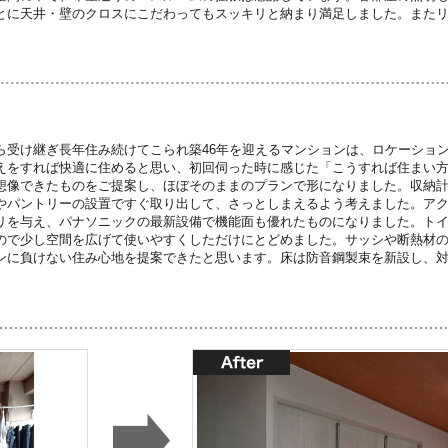
とに天井・壁のクロスにこだわってもスッキリと納まり満足しました。また
。
ら受け継ぎ長年住み続けてこられ築46年を迎えるマンションは、ロケーショ
えをすれば快適に住めると思い、初回伺った時に感じた「こうすれば住まい
想像できたものをご提案し、ほぼそのままのプランで形になりました。収納
やパントリーの設置ですぐ取り出して、さっとしまえるよう考えました。ア
リを与え、パナソニックの最新設備で機能面も優れたものになりました。ト
ので少し空間を広げて使いやすくしただけにとどめました。サッシや断熱材
ンに負けない住み心地を提案できたと思います。床は防音鋼製束を新設し、