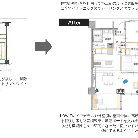
柱型の奥行きを利用して施工前のように遺影
は全てパナソニック製でシーリングとダウン
納が欲しい。掃除
。トリプルワイド
。
LOW-Eのペアガラスや外壁側の壁面全体に高
を新設し床も防音鋼製束に断熱ボードを入れ
心地も機能性も良い空間になった。使いやす
楽にできるようにし