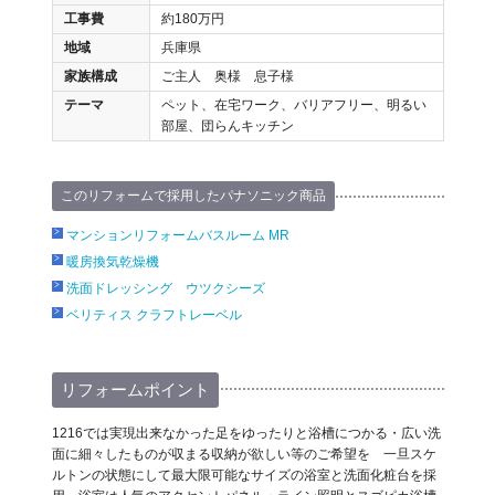
工事費
約180万円
地域
兵庫県
家族構成
ご主人 奥様 息子様
テーマ
ペット、在宅ワーク、バリアフリー、明るい
部屋、団らんキッチン
このリフォームで採用したパナソニック商品
マンションリフォームバスルーム MR
暖房換気乾燥機
洗面ドレッシング ウツクシーズ
ベリティス クラフトレーベル
リフォームポイント
1216では実現出来なかった足をゆったりと浴槽につかる・広い洗
面に細々したものが収まる収納が欲しい等のご希望を 一旦スケ
ルトンの状態にして最大限可能なサイズの浴室と洗面化粧台を採