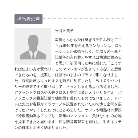
担当者の声
米谷久美子
親御さんから受け継ぎ長年住み続けてこ
られ築46年を迎えるマンションは、ロケ
ーションが素晴らしく、間取りの一新と
設備等の入れ替えをすれば快適に住める
と思い、初回伺った時に感じた「こうす
れば住まい方が変わり、このマンションが生きてくるな」と想像
できたものをご提案し、ほぼそのままのプランで形になりまし
た。収納計画もキュビオスを随所に配置したり、ＷＩＣやパント
リーの設置ですぐ取り出して、さっとしまえるよう考えました。
アクセントクロスや天井クロスも空間に良いメリハリを与え、パ
ナソニックの最新設備で機能面も優れたものになりました。トイ
レは先にお客様がアラウーノを設置されていたので少し空間を広
げて使いやすくしただけにとどめました。サッシや断熱材の新設
で冷暖房効率もアップし、新築のマンションに負けない住み心地
を提案できたと思います。床は防音鋼製束を新設し、対面キッチ
ンの排水も上手く納まりました。