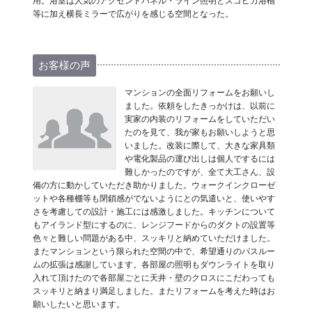
用。浴室は人気のアクセントパネル・ライン照明とスゴピカ浴槽
等に加え横長ミラーで広がりを感じる空間となった。
お客様の声
マンションの全面リフォームをお願いし
ました。依頼をしたきっかけは、以前に
実家の内装のリフォームをしていただい
たのを見て、我が家もお願いしようと思
いました。改装に際して、大きな家具類
や電化製品の運び出しは個人でするには
難しかったのですが、全て大工さん、設
備の方に動かしていただき助かりました。ウォークインクローゼ
ットや各種棚等も閉鎖感がでないようにとの気遣いと、使いやす
さを考慮しての設計・施工には感激しました。キッチンについて
もアイランド型にするのに、レンジフードからのダクトの設置等
色々と難しい問題がある中、スッキリと納めていただけました。
またマンションという限られた空間の中で、希望通りのバスルー
ムの拡張は感謝しています。各部屋の照明もダウンライトを取り
入れて頂けたので各部屋ごとに天井・壁のクロスにこだわっても
スッキリと納まり満足しました。またリフォームを考えた時はお
願いしたいと思います。