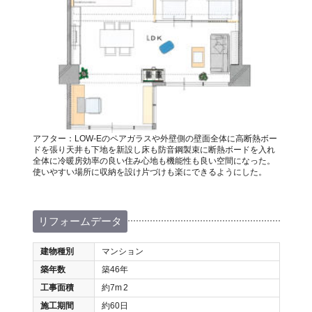
アフター：LOW-Eのペアガラスや外壁側の壁面全体に高断熱ボー
ドを張り天井も下地を新設し床も防音鋼製束に断熱ボードを入れ
全体に冷暖房効率の良い住み心地も機能性も良い空間になった。
使いやすい場所に収納を設け片づけも楽にできるようにした。
リフォームデータ
建物種別
マンション
築年数
築46年
工事面積
約7m
2
施工期間
約60日