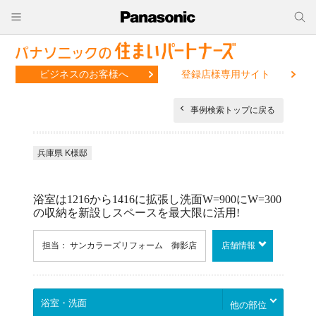
ビジネスのお客様へ
登録店様専用サイト
事例検索トップに戻る
兵庫県 K様邸
浴室は1216から1416に拡張し洗面W=900にW=300
の収納を新設しスペースを最大限に活用!
担当： サンカラーズリフォーム 御影店
店舗情報
他の部位