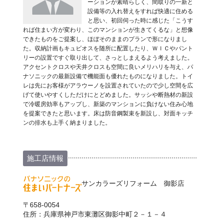
ーションが素晴らしく、間取りの一新と
設備等の入れ替えをすれば快適に住める
と思い、初回伺った時に感じた「こうす
れば住まい方が変わり、このマンションが生きてくるな」と想像
できたものをご提案し、ほぼそのままのプランで形になりまし
た。収納計画もキュビオスを随所に配置したり、ＷＩＣやパント
リーの設置ですぐ取り出して、さっとしまえるよう考えました。
アクセントクロスや天井クロスも空間に良いメリハリを与え、パ
ナソニックの最新設備で機能面も優れたものになりました。トイ
レは先にお客様がアラウーノを設置されていたので少し空間を広
げて使いやすくしただけにとどめました。サッシや断熱材の新設
で冷暖房効率もアップし、新築のマンションに負けない住み心地
を提案できたと思います。床は防音鋼製束を新設し、対面キッチ
ンの排水も上手く納まりました。
施工店情報
サンカラーズリフォーム 御影店
〒658-0054
住所：兵庫県神戸市東灘区御影中町２－１－４