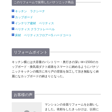
このリフォームで採用したパナソニック商品
キッチン ラクシーナ
カップボード
インテリア建材 ベリティス
ベリティス クラフトレーベル
床材 ベリティスフロアーS ハードコート
リフォームポイント
キッチン横には大容量のパントリー・奥行きの深いＷ=1500のカ
ップボード・換気扇ダクト経路をスマートに納めるようにパナソ
ニックキッチンの職方に吊り戸の背面を加工して頂き無駄なく綺
麗になカップボードの納まりとなった。
お客様の声
マンションの全面リフォームをお願いし
ました。依頼をしたきっかけは、以前に