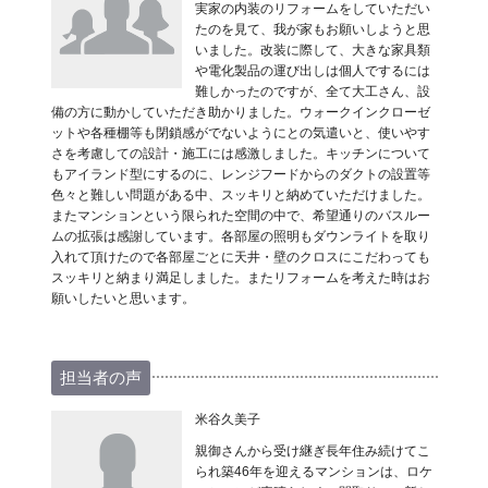
実家の内装のリフォームをしていただい
たのを見て、我が家もお願いしようと思
いました。改装に際して、大きな家具類
や電化製品の運び出しは個人でするには
難しかったのですが、全て大工さん、設
備の方に動かしていただき助かりました。ウォークインクローゼ
ットや各種棚等も閉鎖感がでないようにとの気遣いと、使いやす
さを考慮しての設計・施工には感激しました。キッチンについて
もアイランド型にするのに、レンジフードからのダクトの設置等
色々と難しい問題がある中、スッキリと納めていただけました。
またマンションという限られた空間の中で、希望通りのバスルー
ムの拡張は感謝しています。各部屋の照明もダウンライトを取り
入れて頂けたので各部屋ごとに天井・壁のクロスにこだわっても
スッキリと納まり満足しました。またリフォームを考えた時はお
願いしたいと思います。
担当者の声
米谷久美子
親御さんから受け継ぎ長年住み続けてこ
られ築46年を迎えるマンションは、ロケ