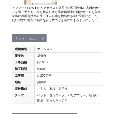
アフター：LOW-Eのペアガラスや外壁側の壁面全体に高断熱ボー
ドを張り天井も下地を新設し床も防音鋼製束に断熱ボードを入れ
全体に冷暖房効率の良い住み心地も機能性も良い空間になった。
使いやすい場所に収納を設け片づけも楽にできるようにした。
リフォームデータ
建物種別
マンション
築年数
築46年
工事面積
約10m
2
施工期間
約60日
工事費
約250万円
地域
兵庫県
家族構成
ご主人 奥様 息子様
テーマ
ペット、在宅ワーク、バリアフリー、明るい
部屋、団らんキッチン