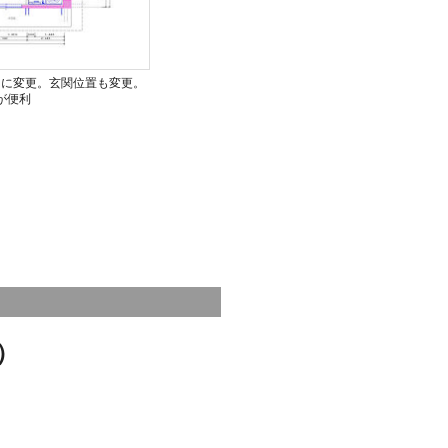
りに変更。玄関位置も変更。
が便利
）