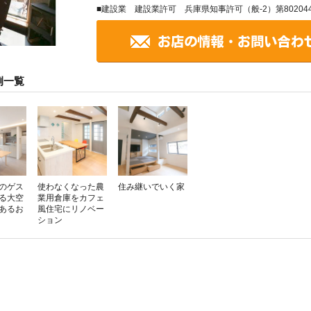
■建設業 建設業許可 兵庫県知事許可（般-2）第80204
例一覧
のゲス
使わなくなった農
住み継いでいく家
る大空
業用倉庫をカフェ
があるお
風住宅にリノベー
ション