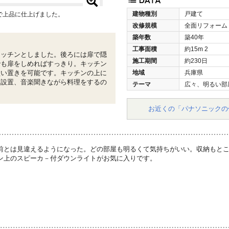
建物種別
戸建て
で上品に仕上げました。
改修規模
全面リフォーム
築年数
築40年
工事面積
約15m
2
キッチンとしました。後ろには扉で隠
施工期間
約230日
でも扉をしめればすっきり。キッチン
買い置きを可能です。キッチンの上に
地域
兵庫県
を設置、音楽聞きながら料理をするの
テーマ
広々、明るい部
お近くの「パナソニックの
前とは見違えるようになった。どの部屋も明るくて気持ちがいい。収納もと
ン上のスピーカ－付ダウンライトがお気に入りです。