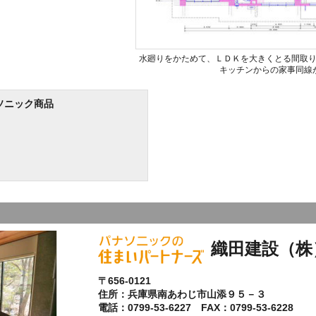
水廻りをかためて、ＬＤＫを大きくとる間取
キッチンからの家事同線
ソニック商品
織田建設（株
〒656-0121
住所：兵庫県南あわじ市山添９５－３
電話：0799-53-6227 FAX：0799-53-6228