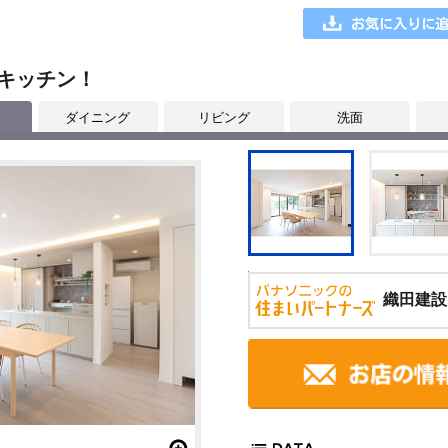
キッチン！
ダイニング
リビング
洗面
織田建設