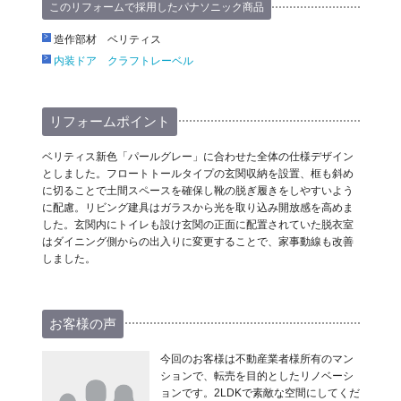
このリフォームで採用したパナソニック商品
造作部材 ベリティス
内装ドア クラフトレーベル
リフォームポイント
ベリティス新色「パールグレー」に合わせた全体の仕様デザイン
としました。フロートトールタイプの玄関収納を設置、框も斜め
に切ることで土間スペースを確保し靴の脱ぎ履きをしやすいよう
に配慮。リビング建具はガラスから光を取り込み開放感を高めま
した。玄関内にトイレも設け玄関の正面に配置されていた脱衣室
はダイニング側からの出入りに変更することで、家事動線も改善
しました。
お客様の声
今回のお客様は不動産業者様所有のマン
ションで、転売を目的としたリノベーシ
ョンです。2LDKで素敵な空間にしてくだ