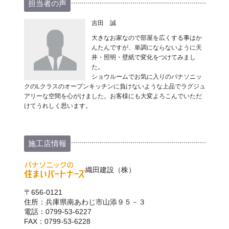
担当者の声
吉田 誠
大きなお家なので部屋を広くする事はか
んたんですが、単調にならないように天
井・照明・壁紙で変化をつけてみまし
た。
ショウルームでお気に入りのパナソニッ
クのLクラスのオープンキッチンに負けないような上品でラグジュ
アリーな空間を心がけました。お客様にも大変よろこんでいただ
けてうれしく思います。
施工店情報
織田建設（株）
〒656-0121
住所：兵庫県南あわじ市山添９５－３
電話：0799-53-6227
FAX：0799-53-6228