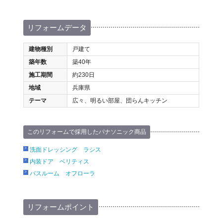
リフォームデータ
建物種別
戸建て
築年数
築40年
施工期間
約230日
地域
兵庫県
テーマ
広々、明るい部屋、団らんキッチン
このリフォームで採用したパナソニック商品
洗面ドレッシング ラシス
内装ドア ベリティス
バスルーム オフローラ
リフォームポイント