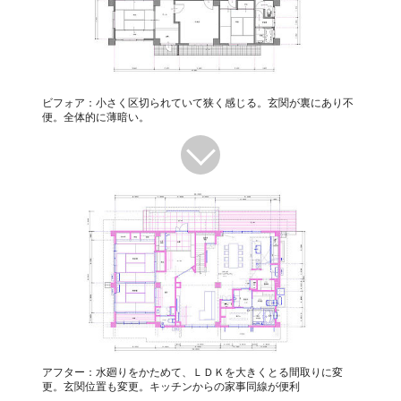
ビフォア：小さく区切られていて狭く感じる。玄関が裏にあり不
便。全体的に薄暗い。
アフター：水廻りをかためて、ＬＤＫを大きくとる間取りに変
更。玄関位置も変更。キッチンからの家事同線が便利