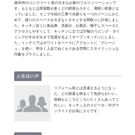
築40年のコンクリート造の大きなお家のフルリノベーションで
す。もともとは部屋数が多くどの部屋も小さく、薄暗い部屋とな
っていました。そこで今回の工事で水廻りを一つのゾーンにかた
めて、残りのスペースを大きなＬＤＫとする間取りに計画しまし
た。キッチン近くに食品庫、洗面台、お風呂、物干しスペースと
アクセスしやすくして、キッチンに立てば37帖のリビング・ダイ
ニングがすみずみまで見渡せるようオープンキッチンにしまし
た。インテリアはホワイトをベースにアクセントに「グレージ
ュ」を使い、明るく上品でぬくもりある空間にスタイリッシュな
印象をプラスしました。
お客様の声
リフォーム前とは見違えるようになっ
た。どの部屋も明るくて気持ちがいい。
収納もところどころにたくさんあってう
れしい。キッチン上のスピーカ－付ダウ
ンライトがお気に入りです。