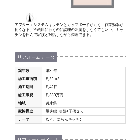
アフター：システムキッチンとカップボードが近く、作業効率が
良くなる、冷蔵庫に行くのに調理の邪魔をしなくてもいい。キッ
チンを囲んで家族と対話しながら調理できる。
リフォームデータ
築年数
築30年
総工事面積
約25m
2
施工期間
約42日
総工事費
約380万円
地域
兵庫県
家族構成
親夫婦+夫婦+子供２人
テーマ
広々、団らんキッチン
リフォームポイント