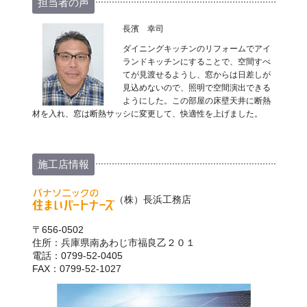
担当者の声
長濱 幸司
ダイニングキッチンのリフォームでアイ
ランドキッチンにすることで、空間すべ
てが見渡せるようし、窓からは日差しが
見込めないので、照明で空間演出できる
ようにした。この部屋の床壁天井に断熱
材を入れ、窓は断熱サッシに変更して、快適性を上げました。
施工店情報
（株）長浜工務店
〒656-0502
住所：兵庫県南あわじ市福良乙２０１
電話：0799-52-0405
FAX：0799-52-1027