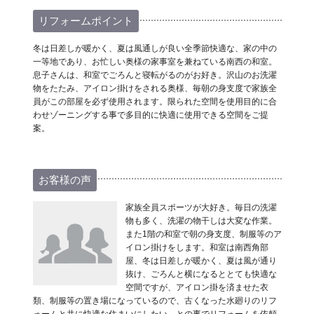
リフォームポイント
冬は日差しが暖かく、夏は風通しが良い全季節快適な、家の中の
一等地であり、お忙しい奥様の家事室を兼ねている南西の和室。
息子さんは、和室でごろんと寝転がるのがお好き。沢山のお洗濯
物をたたみ、アイロン掛けをされる奥様、毎朝の身支度で家族全
員がこの部屋を必ず使用されます。限られた空間を使用目的に合
わせゾーニングする事で多目的に快適に使用できる空間をご提
案。
お客様の声
家族全員スポーツが大好き。毎日の洗濯
物も多く、洗濯の物干しは大変な作業。
また1階の和室で朝の身支度、制服等のア
イロン掛けをします。和室は南西角部
屋、冬は日差しが暖かく、夏は風が通り
抜け、ごろんと横になるととても快適な
空間ですが、アイロン掛を済ませた衣
類、制服等の置き場になっているので、古くなった水廻りのリフ
ォームと共に快適な住まいにしたい。との事でリフォームを依頼