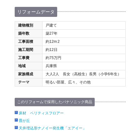
リフォームデータ
建物種別
戸建て
築年数
築27年
工事面積
約12m
2
施工期間
約12日
工事費
約75万円
地域
兵庫県
家族構成
大人2人 長女（高校生）長男（小学6年生）
テーマ
明るい部屋、広々、その他
このリフォームで採用したパナソニック商品
床材 ベリティスフロアー
畳が丘
天井埋込形ナノイー発生機「エアイー」