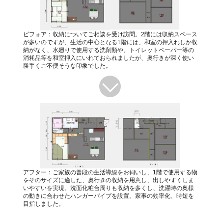
ビフォア：収納についてご相談を受け訪問。2階には収納スペース
が多いのですが、生活の中心となる1階には、和室の押入れしか収
納がなく、水廻りで使用する洗剤類や、トイレットペーパー等の
消耗品等を和室押入にいれておられましたが、奥行きが深く使い
勝手くご不便そうな印象でした。
アフター：ご家族の普段の生活導線をお伺いし、1階で使用する物
をそのサイズに適した、奥行きの収納を用意し、出しやすくしま
いやすいを実現。洗面化粧台周りも収納を多くし、洗濯時の奥様
の動きに合わせたハンガーパイプを設置。家事の効率化、時短を
目指しました。