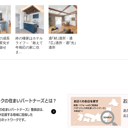
の成長
終の棲家はホテル
適｢材｣適所・適
変化す
ライフ～「敢えて
｢広｣適所・適｢光｣
築せ
年相応の家に住
適所
ま...