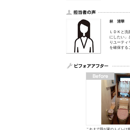
林 清華
ＬＤＫと洗
にしたい」
りユーティ
を確保する
これまで我が家のトイレは