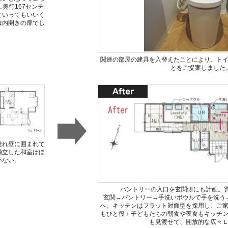
奥行167センチ
といってもいいく
は内開きの扉でし
関連の部屋の建具を入替えたことにより、ト
とをご提案しました
垂れ壁に囲まれて
独立した和室はほ
いない。
パントリーの入口を玄関側にも計画。買
玄関→パントリー→手洗いボウルで手を洗う
へ。キッチンはフラット対面型を採用し、ご
もひと役＋子どもたちの朝食や夜食もキッチ
も見渡せて、開放的な広々