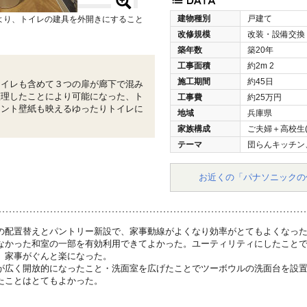
建物種別
戸建て
より、トイレの建具を外開きにすること
改修規模
改装・設備交換
築年数
築20年
工事面積
約2m
2
施工期間
約45日
トイレも含めて３つの扉が廊下で混み
整理したことにより可能になった、ト
工事費
約25万円
セント壁紙も映えるゆったりトイレに
地域
兵庫県
家族構成
ご夫婦＋高校生(
テーマ
団らんキッチン
お近くの「パナソニックの
の配置替えとパントリー新設で、家事動線がよくなり効率がとてもよくなっ
なかった和室の一部を有効利用できてよかった。ユーティリティにしたこと
、家事がぐんと楽になった。
が広く開放的になったこと・洗面室を広げたことでツーボウルの洗面台を設
たことはとてもよかった。