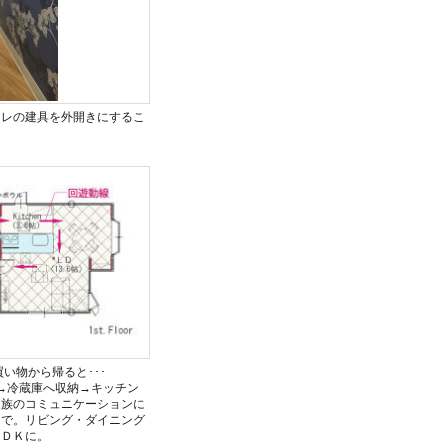
イレの建具を外開きにするこ
。
い物から帰ると･･･
→冷蔵庫へ収納→キッチン
家族のコミュニケーションに
ンで。リビング・ダイニング
ＬＤＫに。