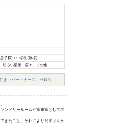
息子様)＋中学生(娘様)
、明るい部屋、広々、その他
住まいパートナーズ」登録店
た。
でランドリールームや家事室としての
置できたこと、それにより兄弟げんか