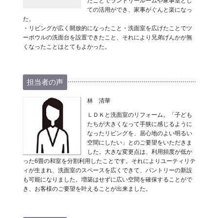
たことでランドリールームや家事室とし
ての活用ができ、家事がぐんと楽になっ
た。
・リビングが広く開放的になったこと・洗面室を広げたことでツ
ーボウルの洗面台を設置できたこと、それにより兄弟げんかが無
くなったことはとてもよかった。
担当者の声
林 清華
ＬＤＫと洗面室のリフォーム。「子ども
たちが大きくなって手狭に感じるように
なったリビングを、居心地のよい明るい
空間にしたい」とのご要望をいただきま
した。大きな変更点は、利用頻度が低か
った6畳の和室を分割利用したことです。それによりユーティリテ
ィが生まれ、洗面室のスペースを広くできて、パントリーの新設
も可能になりました。増築はせずに広い空間を確保することがで
き、お客様のご要望を叶えることが出来ました。