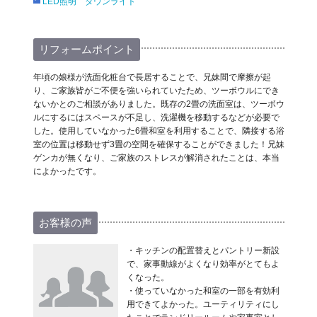
LED照明 ダウンライト
リフォームポイント
年頃の娘様が洗面化粧台で長居することで、兄妹間で摩擦が起
り、ご家族皆がご不便を強いられていたため、ツーボウルにでき
ないかとのご相談がありました。既存の2畳の洗面室は、ツーボウ
ルにするにはスペースが不足し、洗濯機を移動するなどが必要で
した。使用していなかった6畳和室を利用することで、隣接する浴
室の位置は移動せず3畳の空間を確保することができました！兄妹
ゲンカが無くなり、ご家族のストレスが解消されたことは、本当
によかったです。
お客様の声
・キッチンの配置替えとパントリー新設
で、家事動線がよくなり効率がとてもよ
くなった。
・使っていなかった和室の一部を有効利
用できてよかった。ユーティリティにし