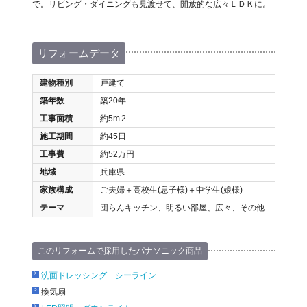
で。リビング・ダイニングも見渡せて、開放的な広々ＬＤＫに。
リフォームデータ
建物種別
戸建て
築年数
築20年
工事面積
約5m
2
施工期間
約45日
工事費
約52万円
地域
兵庫県
家族構成
ご夫婦＋高校生(息子様)＋中学生(娘様)
テーマ
団らんキッチン、明るい部屋、広々、その他
このリフォームで採用したパナソニック商品
洗面ドレッシング シーライン
換気扇