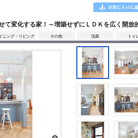
せて変化する家！～増築せずにＬＤＫを広く開放
イニング・リビング
その他
洗面
トイ