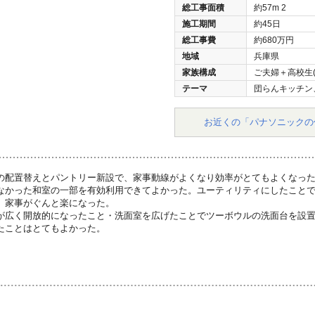
総工事面積
約57m
2
施工期間
約45日
総工事費
約680万円
地域
兵庫県
家族構成
ご夫婦＋高校生(
テーマ
団らんキッチン
お近くの「パナソニックの
の配置替えとパントリー新設で、家事動線がよくなり効率がとてもよくなっ
なかった和室の一部を有効利用できてよかった。ユーティリティにしたこと
、家事がぐんと楽になった。
が広く開放的になったこと・洗面室を広げたことでツーボウルの洗面台を設
たことはとてもよかった。