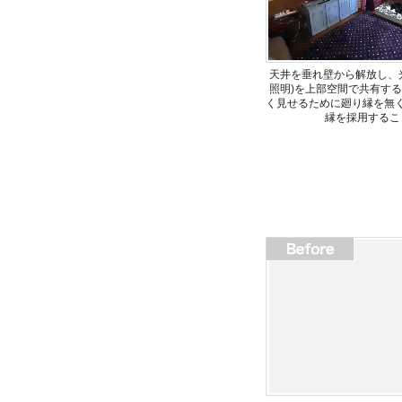
天井を垂れ壁から解放し、
照明)を上部空間で共有す
く見せるために廻り縁を無
縁を採用するこ