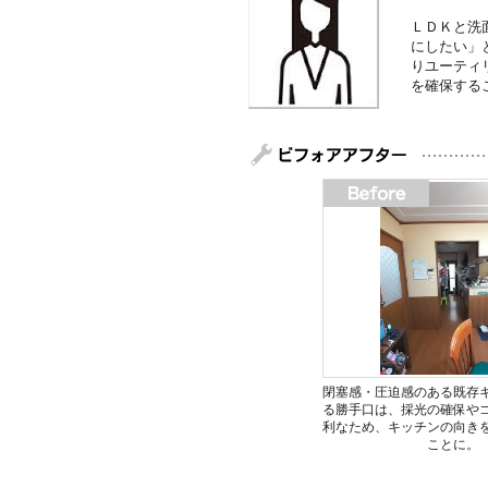
ＬＤＫと洗
にしたい」
りユーティ
を確保する
閉塞感・圧迫感のある既存
る勝手口は、採光の確保や
利なため、キッチンの向き
ことに。