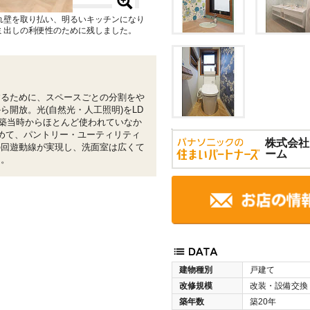
れ壁を取り払い、明るいキッチンになり
ミ出しの利便性のために残しました。
するために、スペースごとの分割をや
開放。光(自然光・人工照明)をLD
築当時からほとんど使われていなか
めて、パントリー・ユーティリティ
株式会社
の回遊動線が実現し、洗面室は広くて
ーム
た。
建物種別
戸建て
改修規模
改装・設備交換
築年数
築20年