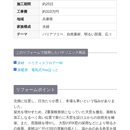
施工期間
約25日
工事費
約310万円
地域
兵庫県
家族構成
夫婦
テーマ
バリアフリー、自然素材、明るい部屋、広々
このリフォームで採用したパナソニック商品
床材 ベリティスフロアーW
床暖房 電気式Youほっと
リフォームポイント
北側に位置し、日当たりが悪く、冬場も寒いという悩みがありま
した。
採光を増やすため、2重屋根形状になっていた天窓を撤去。屋根を
加工しなるべく高い位置で新たに天窓を設け上からの自然光を確
保。また、窓面積を増やし、大型のFIX窓の採用などにより明るさ
の改善。床材はﾍﾞﾘﾃｨｽﾌﾛｱの突板仕様とし、温かみのある色見を採