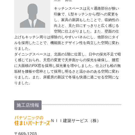
キッチンスペースは元々通路部分が狭い
印象で、L型キッチンからI型への変更を
し、家具の新調もしたことで、収納性の
向上と、見た目にすっきりと広く感じる
空間に仕上がりました。また、壁面の仕
上げもキッチン周りは掃除のしやすいパネルにし、他部分にタイ
ルを採用したことで、機能面とデザイン性を両立した空間に変わ
りました。
ダイニングスペースは、北面の1階に位置し、日中の採光不足で暗
く感じておられ、天窓の変更で天井面からの採光を確保し、腰窓
に大面積のFIX窓を採用し採光量を増やしました。仕上げも桧の無
垢材を腰板や窓枠として採用し明るさと温かみのある空間に変わ
りました。また、床暖房の新設で冬場も快適に過ごせる空間にな
りました。
施工店情報
ＮＩＩ建築サービス（株）
〒669-1203