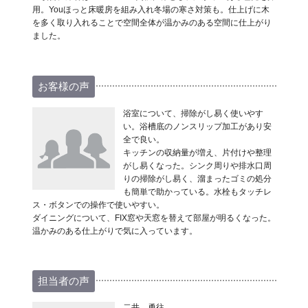
用。Youほっと床暖房を組み入れ冬場の寒さ対策も。仕上げに木
を多く取り入れることで空間全体が温かみのある空間に仕上がり
ました。
お客様の声
浴室について、掃除がし易く使いやす
い。浴槽底のノンスリップ加工があり安
全で良い。
キッチンの収納量が増え、片付けや整理
がし易くなった。シンク周りや排水口周
りの掃除がし易く、溜まったゴミの処分
も簡単で助かっている。水栓もタッチレ
ス・ボタンでの操作で使いやすい。
ダイニングについて、FIX窓や天窓を替えて部屋が明るくなった。
温かみのある仕上がりで気に入っています。
担当者の声
二井 勇往