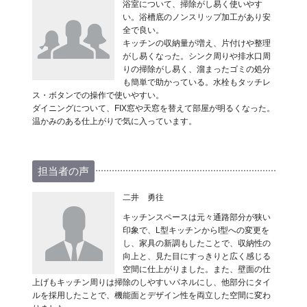
浴室について、掃除がし易く使いやす
い。浴槽底のノンスリップ加工があり安
全で良い。
キッチンの収納量が増え、片付けや整理
がし易くなった。シンク周りや排水口周
りの掃除がし易く、溜まったゴミの処分
も簡単で助かっている。水栓もタッチレ
ス・ボタンでの操作で使いやすい。
ダイニングについて、FIX窓や天窓を替えて部屋が明るくなった。
温かみのある仕上がりで気に入っています。
担当者の声
二井 勇往
キッチンスペースは元々通路部分が狭い
印象で、L型キッチンからI型への変更を
し、家具の新調もしたことで、収納性の
向上と、見た目にすっきりと広く感じる
空間に仕上がりました。また、壁面の仕
上げもキッチン周りは掃除のしやすいパネルにし、他部分にタイ
ルを採用したことで、機能面とデザイン性を両立した空間に変わ