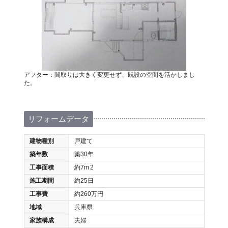
アフター：間取りは大きく変更せず、既設の空間を活かしまし
た。
リフォームデータ
建物種別
戸建て
築年数
築30年
工事面積
約7m
2
施工期間
約25日
工事費
約260万円
地域
兵庫県
家族構成
夫婦