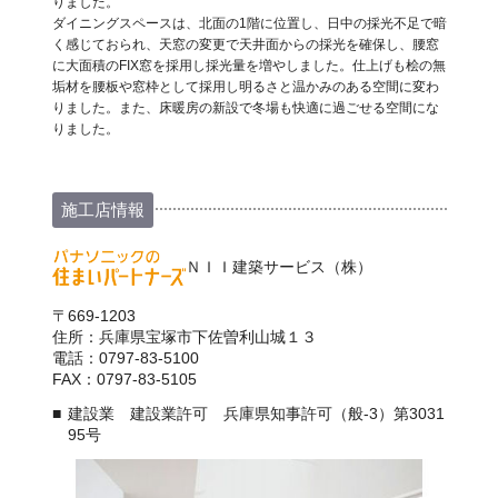
りました。
ダイニングスペースは、北面の1階に位置し、日中の採光不足で暗
く感じておられ、天窓の変更で天井面からの採光を確保し、腰窓
に大面積のFIX窓を採用し採光量を増やしました。仕上げも桧の無
垢材を腰板や窓枠として採用し明るさと温かみのある空間に変わ
りました。また、床暖房の新設で冬場も快適に過ごせる空間にな
りました。
施工店情報
ＮＩＩ建築サービス（株）
〒669-1203
住所：兵庫県宝塚市下佐曽利山城１３
電話：0797-83-5100
FAX：0797-83-5105
建設業 建設業許可 兵庫県知事許可（般-3）第3031
95号