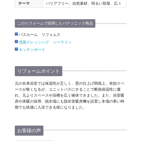
テーマ
バリアフリー、自然素材、明るい部屋、広々
このリフォームで採用したパナソニック商品
バスルーム リフォムス
洗面ドレッシング シーライン
キッチンボード
リフォームポイント
元の在来浴室では保温性が乏しく、壁の仕上げ関係上、有効スペ
ースが狭くなるが、ユニットバスにすることで断熱保温性に優
れ、元よりスペースや浴槽を広く確保できました。また、浴室暖
房や床暖の採用、脱衣場にも脱衣室暖房機を設置し冬場の寒い時
期でも快適に入浴できる様になりました。
お客様の声