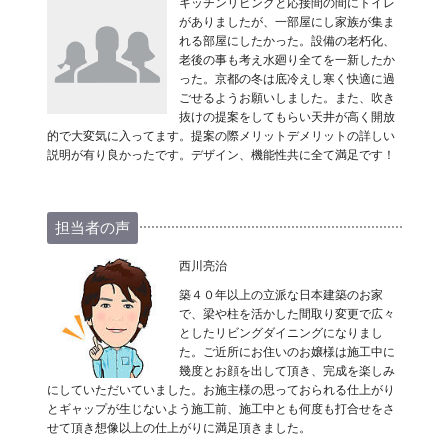
キッチンリビングと応接間の間にトイレ
がありましたが、一部屋にし家族が集ま
れる部屋にしたかった。設備の老朽化、
老後の事も考え水廻り全てを一新したか
った。京都の冬は底冷えし寒く快適に過
ごせるようお願いしました。また、吹き
抜けの提案をしてもらい天井が高く開放
的で大変気に入ってます。提案の際メリットデメリットの詳しい
説明が有り良かったです。デザイン、機能性共に全て満足です！
担当者の声
西川亮治
築４０年以上の立派な日本建築のお家
で、梁や柱を活かした間取り変更で広々
としたリビングダイニングになりまし
た。ご近所にお住いのお嬢様は施工中に
幾度とお顔を出して頂き、完成を楽しみ
にしていただいていました。お施主様の思っておられる仕上がり
とギャップが生じないよう施工前、施工中とも何度も打合せをさ
せて頂き想像以上の仕上がりに満足頂きました。