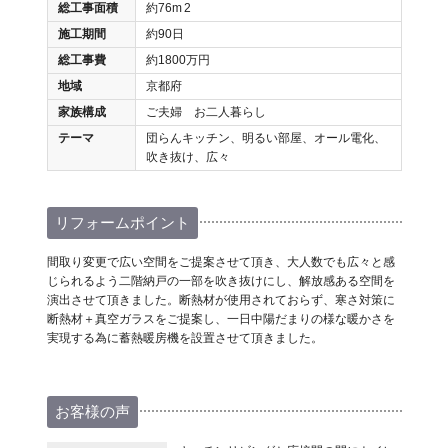
総工事面積
約76m
2
施工期間
約90日
総工事費
約1800万円
地域
京都府
家族構成
ご夫婦 お二人暮らし
テーマ
団らんキッチン、明るい部屋、オール電化、
吹き抜け、広々
リフォームポイント
間取り変更で広い空間をご提案させて頂き、大人数でも広々と感
じられるよう二階納戸の一部を吹き抜けにし、解放感ある空間を
演出させて頂きました。断熱材が使用されておらず、寒さ対策に
断熱材＋真空ガラスをご提案し、一日中陽だまりの様な暖かさを
実現する為に蓄熱暖房機を設置させて頂きました。
お客様の声