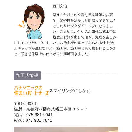
西川亮治
築４０年以上の立派な日本建築のお家
で、梁や柱を活かした間取り変更で広々
としたリビングダイニングになりまし
た。ご近所にお住いのお嬢様は施工中に
幾度とお顔を出して頂き、完成を楽しみ
にしていただいていました。お施主様の思っておられる仕上がり
とギャップが生じないよう施工前、施工中とも何度も打合せをさ
せて頂き想像以上の仕上がりに満足頂きました。
施工店情報
スマイリングにしかわ
〒614-8093
住所：京都府八幡市八幡三本橋３５－５
電話：075-981-0041
FAX：075-981-7841