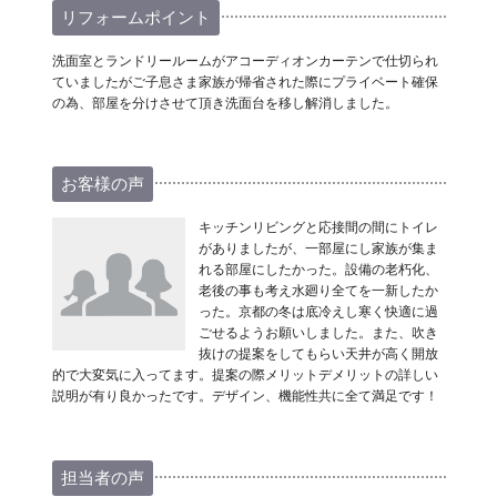
リフォームポイント
洗面室とランドリールームがアコーディオンカーテンで仕切られ
ていましたがご子息さま家族が帰省された際にプライベート確保
の為、部屋を分けさせて頂き洗面台を移し解消しました。
お客様の声
キッチンリビングと応接間の間にトイレ
がありましたが、一部屋にし家族が集ま
れる部屋にしたかった。設備の老朽化、
老後の事も考え水廻り全てを一新したか
った。京都の冬は底冷えし寒く快適に過
ごせるようお願いしました。また、吹き
抜けの提案をしてもらい天井が高く開放
的で大変気に入ってます。提案の際メリットデメリットの詳しい
説明が有り良かったです。デザイン、機能性共に全て満足です！
担当者の声