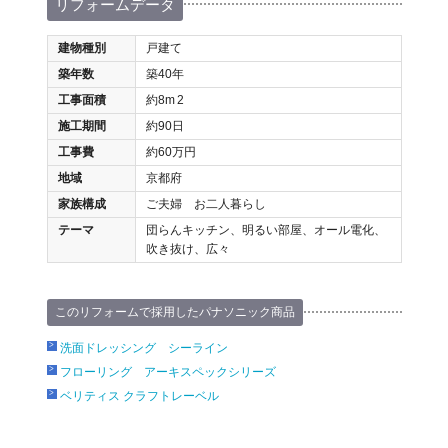
リフォームデータ
建物種別
戸建て
築年数
築40年
工事面積
約8m
2
施工期間
約90日
工事費
約60万円
地域
京都府
家族構成
ご夫婦 お二人暮らし
テーマ
団らんキッチン、明るい部屋、オール電化、
吹き抜け、広々
このリフォームで採用したパナソニック商品
洗面ドレッシング シーライン
フローリング アーキスペックシリーズ
ベリティス クラフトレーベル