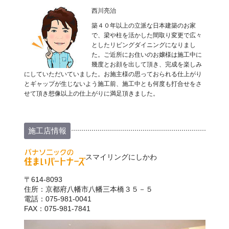
西川亮治
築４０年以上の立派な日本建築のお家
で、梁や柱を活かした間取り変更で広々
としたリビングダイニングになりまし
た。ご近所にお住いのお嬢様は施工中に
幾度とお顔を出して頂き、完成を楽しみ
にしていただいていました。お施主様の思っておられる仕上がり
とギャップが生じないよう施工前、施工中とも何度も打合せをさ
せて頂き想像以上の仕上がりに満足頂きました。
施工店情報
スマイリングにしかわ
〒614-8093
住所：京都府八幡市八幡三本橋３５－５
電話：075-981-0041
FAX：075-981-7841