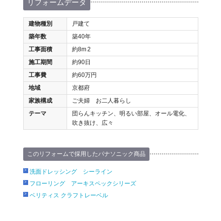
リフォームデータ
建物種別
戸建て
築年数
築40年
工事面積
約8m
2
施工期間
約90日
工事費
約60万円
地域
京都府
家族構成
ご夫婦 お二人暮らし
テーマ
団らんキッチン、明るい部屋、オール電化、
吹き抜け、広々
このリフォームで採用したパナソニック商品
洗面ドレッシング シーライン
フローリング アーキスペックシリーズ
ベリティス クラフトレーベル