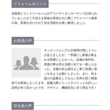
リフォームポイント
洗面室とランドリールームがアコーディオンカーテンで仕切られ
ていましたがご子息さま家族が帰省された際にプライベート確保
の為、部屋を分けさせて頂き洗面台を移し解消しました。
お客様の声
キッチンリビングと応接間の間にトイレ
がありましたが、一部屋にし家族が集ま
れる部屋にしたかった。設備の老朽化、
老後の事も考え水廻り全てを一新したか
った。京都の冬は底冷えし寒く快適に過
ごせるようお願いしました。また、吹き
抜けの提案をしてもらい天井が高く開放
的で大変気に入ってます。提案の際メリットデメリットの詳しい
説明が有り良かったです。デザイン、機能性共に全て満足です！
担当者の声