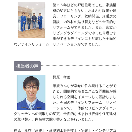
築２５年ほどの戸建住宅でした。家族構
成の変更にともない、水まわり設備や建
具、フローリング、収納関係、床暖房の
新設、内装材の貼り替えなどの全面的な
リフォームができました。また、家族が
リビングやダイニングでゆったり過ごす
事ができるデザインにも配慮した全面的
なデザインリフォーム・リノベーションができました。
担当者の声
梶原 孝啓
家族みんなが幸せに住み続けることがで
きる、開放的でモダニズムな雰囲気が感
じられる空間をイメージして設計しまし
た。今回のデザインリフォーム・リノベ
ーションで、一体的なリビングダイニン
グキッチンへの間取りの変更、全面的な水まわり設備や住宅建材
の取り替え、内装材の貼り替えなどを行いました。
梶原 孝啓（建築士・建築施工管理技士・宅建士・インテリアコ