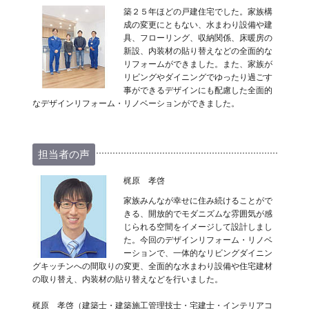
築２５年ほどの戸建住宅でした。家族構
成の変更にともない、水まわり設備や建
具、フローリング、収納関係、床暖房の
新設、内装材の貼り替えなどの全面的な
リフォームができました。また、家族が
リビングやダイニングでゆったり過ごす
事ができるデザインにも配慮した全面的
なデザインリフォーム・リノベーションができました。
担当者の声
梶原 孝啓
家族みんなが幸せに住み続けることがで
きる、開放的でモダニズムな雰囲気が感
じられる空間をイメージして設計しまし
た。今回のデザインリフォーム・リノベ
ーションで、一体的なリビングダイニン
グキッチンへの間取りの変更、全面的な水まわり設備や住宅建材
の取り替え、内装材の貼り替えなどを行いました。
梶原 孝啓（建築士・建築施工管理技士・宅建士・インテリアコ