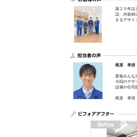
築２５年ほ
設、内装材
きるデザイ
梶原 孝啓
家族みんな
今回のデザ
設備や住宅
梶原 孝啓