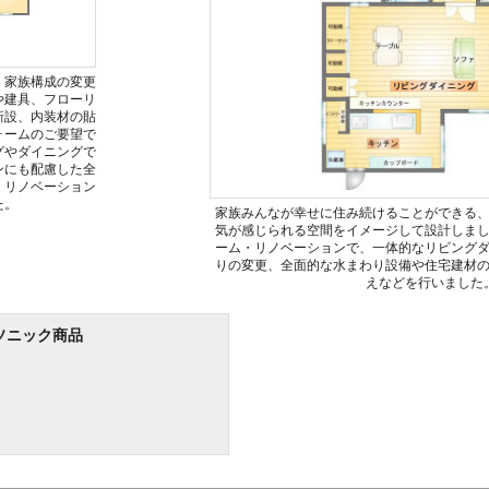
、家族構成の変更
や建具、フローリ
新設、内装材の貼
ォームのご要望で
グやダイニングで
ンにも配慮した全
・リノベーション
た。
家族みんなが幸せに住み続けることができる
気が感じられる空間をイメージして設計しま
ーム・リノベーションで、一体的なリビング
りの変更、全面的な水まわり設備や住宅建材
えなどを行いました
ソニック商品