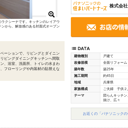
株式会社
のラクシーナです。キッチンのレイアウ
チンから、解放感のある対面式オープン
ノベーションで、リビングとダイニン
建物種別
戸建て
なリビングダイニングキッチンへ間取
改修規模
全面リフォーム
チン、浴室、洗面所、トイレの水まわ
設、フローリングや内装材の貼替えな
築年数
築25年
施工期間
約45日
地域
兵庫県
家族構成
ご夫婦 子供２
テーマ
団らんキッチン
抜け、広々
お近くの「パナソニックの