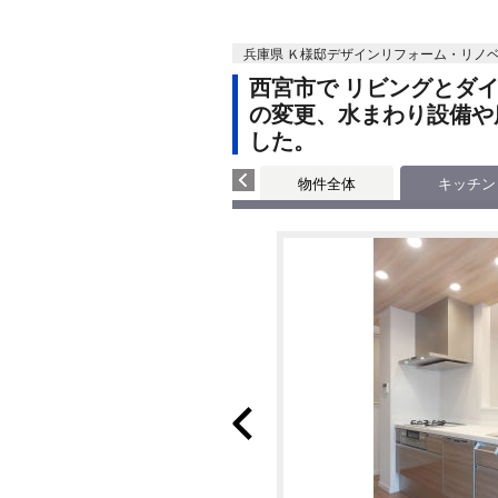
兵庫県 Ｋ様邸デザインリフォーム・リノ
西宮市で リビングとダ
の変更、水まわり設備や
した。
物件全体
キッチン