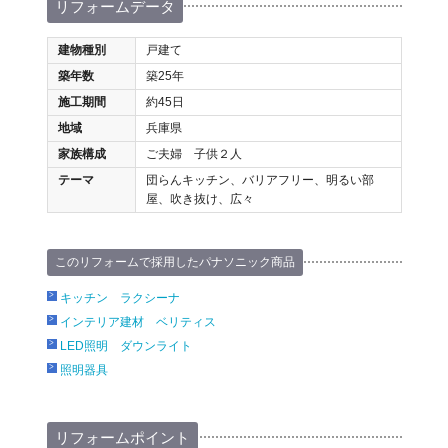
リフォームデータ
建物種別
戸建て
築年数
築25年
施工期間
約45日
地域
兵庫県
家族構成
ご夫婦 子供２人
テーマ
団らんキッチン、バリアフリー、明るい部
屋、吹き抜け、広々
このリフォームで採用したパナソニック商品
キッチン ラクシーナ
インテリア建材 ベリティス
LED照明 ダウンライト
照明器具
リフォームポイント