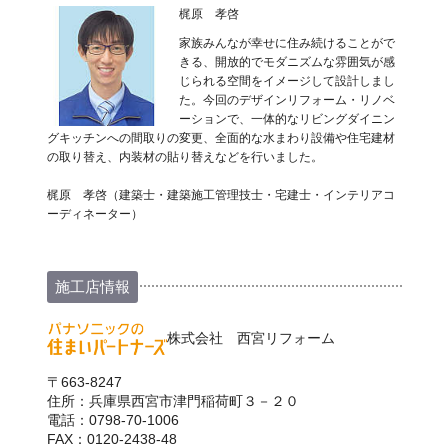
梶原 孝啓
家族みんなが幸せに住み続けることがで
きる、開放的でモダニズムな雰囲気が感
じられる空間をイメージして設計しまし
た。今回のデザインリフォーム・リノベ
ーションで、一体的なリビングダイニン
グキッチンへの間取りの変更、全面的な水まわり設備や住宅建材
の取り替え、内装材の貼り替えなどを行いました。
梶原 孝啓（建築士・建築施工管理技士・宅建士・インテリアコ
ーディネーター）
施工店情報
株式会社 西宮リフォーム
〒663-8247
住所：兵庫県西宮市津門稲荷町３－２０
電話：0798-70-1006
FAX：0120-2438-48