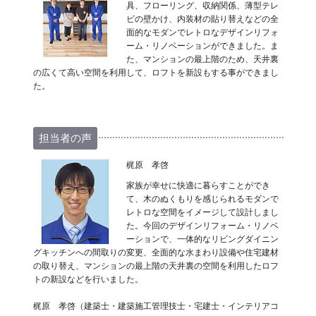
具、フローリング、収納関係、薄型テレ
ビの壁かけ、内装材の貼り替えなどの全
面的なモダンでレトロなデザインリフォ
ーム・リノベーションができました。ま
た、マンションの最上階のため、天井裏
の広くて高い空間を利用して、ロフトを新設もする事ができまし
た。
担当者の声
梶原 孝啓
家族が幸せに快適に暮らすことができ
て、木のぬくもりを感じられるモダンで
レトロな空間をイメージして設計しまし
た。今回のデザインリフォーム・リノベ
ーションで、一体的なリビングダイニン
グキッチンへの間取りの変更、全面的な水まわり設備や住宅建材
の取り替え、マンションの最上階の天井裏の空間を利用したロフ
トの新設などを行いました。
梶原 孝啓（建築士・建築施工管理技士・宅建士・インテリアコ