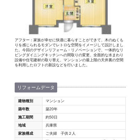
アフター：家族が幸せに快適に暮らすことができて、木のぬくも
りを感じられるモダンでレトロな空間をイメージして設計しまし
た。今回のデザインリフォーム・リノベーションで、一体的なリ
ビングダイニングキッチンへの間取りの変更、全面的な水まわり
設備や住宅建材の取り替え、マンションの最上階の天井裏の空間
を利用したロフトの新設などを行いました。
リフォームデータ
建物種別
マンション
築年数
築20年
施工期間
約50日
地域
兵庫県
家族構成
ご夫婦 子供２人