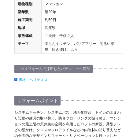
建物種別
マンション
築年数
築20年
施工期間
約50日
地域
兵庫県
家族構成
ご夫婦 子供２人
テーマ
団らんキッチン、バリアフリー、明るい部
屋、吹き抜け、広々
このリフォームで採用したパナソニック商品
床材 ベリティス
リフォームポイント
システムキッチン、システムバス、洗面化粧台、トイレの水まわ
り設備や建具の取り替え、防音フローリングの貼り替え、マンシ
ョンの最上階の天井裏の空間を利用したロフトの新設、薄型テレ
ビの壁かけ、クロスやフロアタイルなどの内装材の貼り替えなど
の全面的なデザインリフォーム・リノベーションを行いました。