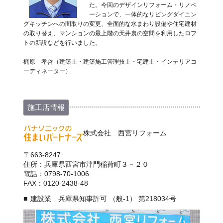
た。今回のデザインリフォーム・リノベ
ーションで、一体的なリビングダイニン
グキッチンへの間取りの変更、全面的な水まわり設備や住宅建材
の取り替え、マンションの最上階の天井裏の空間を利用したロフ
トの新設などを行いました。
梶原 孝啓（建築士・建築施工管理技士・宅建士・インテリアコ
ーディネーター）
施工店情報
株式会社 西宮リフォーム
〒663-8247
住所：兵庫県西宮市津門稲荷町３－２０
電話：0798-70-1006
FAX：0120-2438-48
建設業 兵庫県知事許可 （般-1） 第218034号